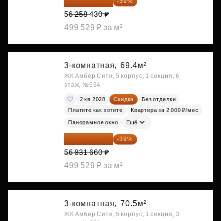
34 317 642 ₽
-39%
56 258 430 ₽
499 529 ₽ за м²
3-комнатная,
69.4м²
ЖК Амбер Сити, 5 корпус, 1 секция, 6
этаж, №694
2 кв 2028
Скидка
Без отделки
Платите как хотите
Квартира за 2 000 ₽/мес
Панорамное окно
Ещё
34 667 313 ₽
-39%
56 831 660 ₽
499 529 ₽ за м²
3-комнатная,
70.5м²
ЖК Амбер Сити, 5 корпус, 1 секция, 3