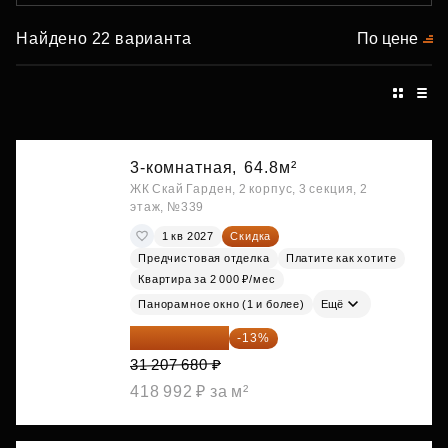
Найдено 22 варианта
По цене
3-комнатная,
64.8м²
ЖК Скай Гарден, 2 корпус, 3 секция, 2
этаж, №339
1 кв 2027
Скидка
Предчистовая отделка
Платите как хотите
Квартира за 2 000 ₽/мес
Панорамное окно (1 и более)
Ещё
27 150 682 ₽
-13%
31 207 680 ₽
418 992 ₽ за м²