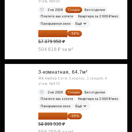
этаж, №650
2 кв 2028
Скидка
Без отделки
Платите как хотите
Квартира за 2 000 ₽/мес
Панорамное окно
Ещё
35 575 569 ₽
-38%
57 379 950 ₽
504 618 ₽ за м²
3-комнатная,
64.7м²
ЖК Амбер Сити, 5 корпус, 1 секция, 4
этаж, №670
2 кв 2028
Скидка
Без отделки
Платите как хотите
Квартира за 2 000 ₽/мес
Панорамное окно
Ещё
35 989 957 ₽
-39%
58 999 930 ₽
556 259 ₽ за м²