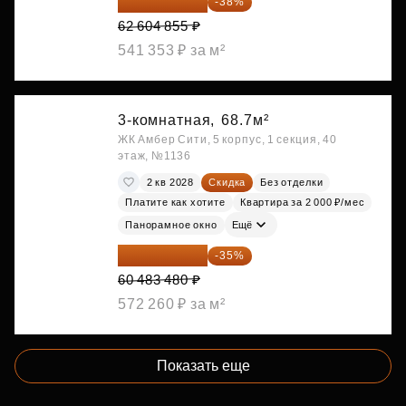
38 815 010 ₽
-38%
62 604 855 ₽
541 353 ₽ за м²
3-комнатная,
68.7м²
ЖК Амбер Сити, 5 корпус, 1 секция, 40
этаж, №1136
2 кв 2028
Скидка
Без отделки
Платите как хотите
Квартира за 2 000 ₽/мес
Панорамное окно
Ещё
39 314 262 ₽
-35%
60 483 480 ₽
572 260 ₽ за м²
Показать еще