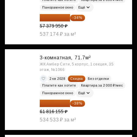
Панорамное окно
Ещё
37 870 767 ₽
-34%
57 379 950 ₽
537 174 ₽ за м²
3-комнатная,
71.7м²
ЖК Амбер Сити, 5 корпус, 1 секция, 35
этаж, №1066
2 кв 2028
Скидка
Без отделки
Платите как хотите
Квартира за 2 000 ₽/мес
Панорамное окно
Ещё
38 326 016 ₽
-38%
61 816 155 ₽
534 533 ₽ за м²