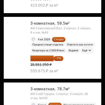
415 002 ₽ за м²
3-комнатная,
59.5м²
ЖК Симоновский Вал, 3 корпус, 3 секция,
9 этаж, №86
4 кв 2029
Скидка
Предчистовая отделка
Платите как хотите
Квартира за 2 000 ₽/мес
Лоджия
Ещё
33 062 663 ₽
-7%
35 551 250 ₽
555 675 ₽ за м²
3-комнатная,
78.7м²
ЖК Скай Гарден, 1 корпус, 5 секция, 38
этаж, №945
Сдана
Скидка
Предчистовая отделка