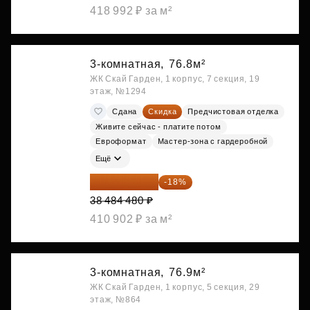
418 992 ₽ за м²
3-комнатная,
76.8м²
ЖК Скай Гарден, 1 корпус, 7 секция, 19
этаж, №1294
Сдана
Скидка
Предчистовая отделка
Живите сейчас - платите потом
Евроформат
Мастер-зона с гардеробной
Ещё
31 557 274 ₽
-18%
38 484 480 ₽
410 902 ₽ за м²
3-комнатная,
76.9м²
ЖК Скай Гарден, 1 корпус, 5 секция, 29
этаж, №864