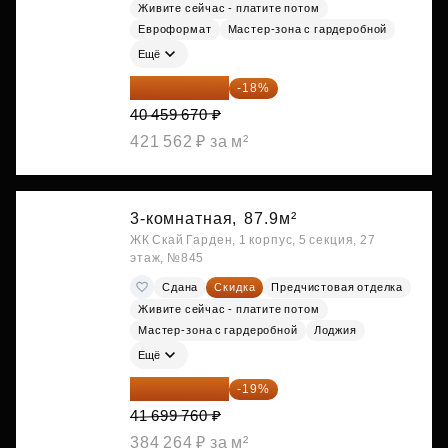
Живите сейчас - платите потом
Евроформат
Мастер-зона с гардеробной
Ещё
33 176 929 ₽
-18%
40 459 670 ₽
421 562 ₽ за м²
3-комнатная,
87.9м²
ЖК Скай Гарден, 1 корпус, 5 секция, 27
этаж, №845
Сдана
Скидка
Предчистовая отделка
Живите сейчас - платите потом
Мастер-зона с гардеробной
Лоджия
Ещё
33 776 806 ₽
-19%
41 699 760 ₽
384 264 ₽ за м²