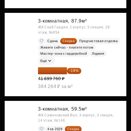
3-комнатная,
87.9м²
ЖК Скай Гарден, 1 корпус, 5 секция, 28
этаж, №854
Сдана
Скидка
Предчистовая отделка
Живите сейчас - платите потом
Мастер-зона с гардеробной
Лоджия
Ещё
33 776 806 ₽
-19%
41 699 760 ₽
384 264 ₽ за м²
3-комнатная,
59.5м²
ЖК Симоновский Вал, 3 корпус, 3 секция,
14 этаж, №146
4 кв 2029
Скидка