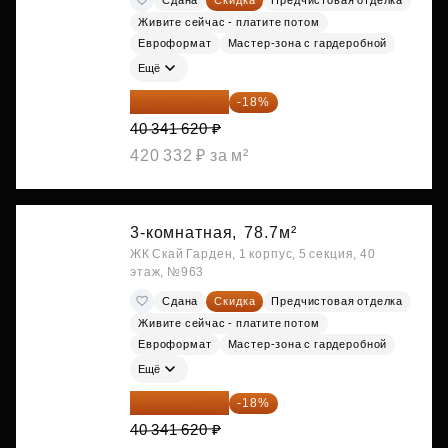
Живите сейчас - платите потом
Евроформат
Мастер-зона с гардеробной
Ещё
33 080 128 ₽
-18%
40 341 620 ₽
420 332 ₽ за м²
3-комнатная,
78.7м²
ЖК Скай Гарден, 1 корпус, 5 секция, 40
этаж, №963
Сдана
Скидка
Предчистовая отделка
Живите сейчас - платите потом
Евроформат
Мастер-зона с гардеробной
Ещё
33 080 128 ₽
-18%
40 341 620 ₽