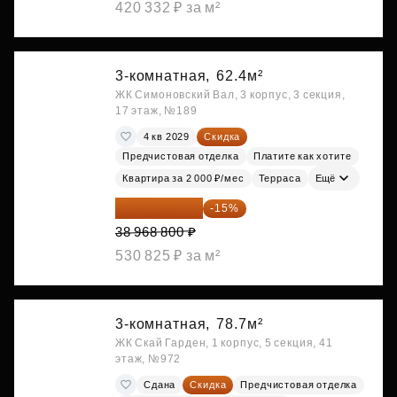
420 332 ₽ за м²
3-комнатная,
62.4м²
ЖК Симоновский Вал, 3 корпус, 3 секция,
17 этаж, №189
4 кв 2029
Скидка
Предчистовая отделка
Платите как хотите
Квартира за 2 000 ₽/мес
Терраса
Ещё
33 123 480 ₽
-15%
38 968 800 ₽
530 825 ₽ за м²
3-комнатная,
78.7м²
ЖК Скай Гарден, 1 корпус, 5 секция, 41
этаж, №972
Сдана
Скидка
Предчистовая отделка