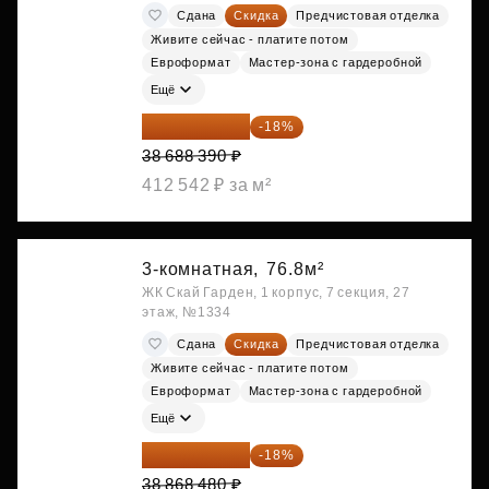
Сдана
Скидка
Предчистовая отделка
Живите сейчас - платите потом
Евроформат
Мастер-зона с гардеробной
Ещё
31 724 480 ₽
-18%
38 688 390 ₽
412 542 ₽ за м²
3-комнатная,
76.8м²
ЖК Скай Гарден, 1 корпус, 7 секция, 27
этаж, №1334
Сдана
Скидка
Предчистовая отделка
Живите сейчас - платите потом
Евроформат
Мастер-зона с гардеробной
Ещё
31 872 154 ₽
-18%
38 868 480 ₽