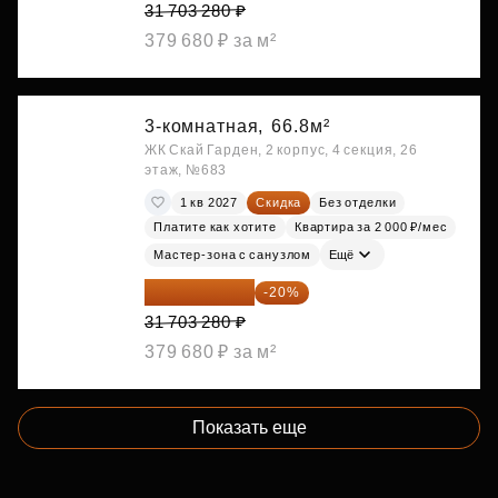
31 703 280 ₽
379 680 ₽ за м²
3-комнатная,
66.8м²
ЖК Скай Гарден, 2 корпус, 4 секция, 26
этаж, №683
1 кв 2027
Скидка
Без отделки
Платите как хотите
Квартира за 2 000 ₽/мес
Мастер-зона с санузлом
Ещё
25 362 624 ₽
-20%
31 703 280 ₽
379 680 ₽ за м²
Показать еще