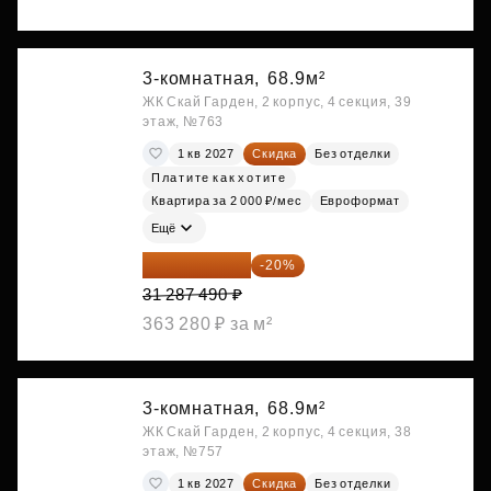
3-комнатная,
68.9м²
ЖК Скай Гарден, 2 корпус, 4 секция, 39
этаж, №763
1 кв 2027
Скидка
Без отделки
Платите как хотите
Квартира за 2 000 ₽/мес
Евроформат
Ещё
25 029 992 ₽
-20%
31 287 490 ₽
363 280 ₽ за м²
3-комнатная,
68.9м²
ЖК Скай Гарден, 2 корпус, 4 секция, 38
этаж, №757
1 кв 2027
Скидка
Без отделки