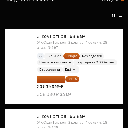
3-комнатная,
68.9м²
ЖК Скай Гарден, 2 корпус, 4 секция, 28
этаж, №697
1 кв 2027
Скидка
Без отделки
Платите как хотите
Квартира за 2 000 ₽/мес
Евроформат
Ещё
24 671 712 ₽
-20%
30 839 640 ₽
358 080 ₽ за м²
3-комнатная,
66.8м²
ЖК Скай Гарден, 2 корпус, 4 секция, 18
этаж, №635