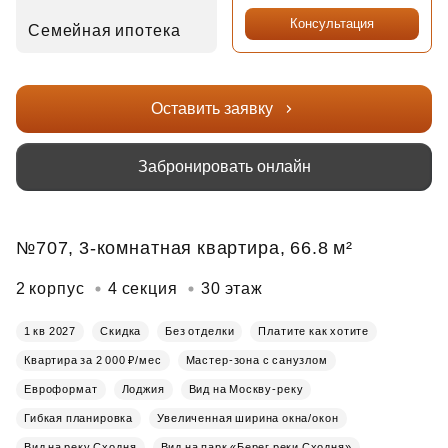
Консультация
Семейная ипотека
Оставить заявку
Забронировать онлайн
№707, 3-комнатная квартира, 66.8 м²
2 корпус
4 секция
30 этаж
1 кв 2027
Скидка
Без отделки
Платите как хотите
Квартира за 2 000 ₽/мес
Мастер-зона с санузлом
Евроформат
Лоджия
Вид на Москву-реку
Гибкая планировка
Увеличенная ширина окна/окон
Вид на реку Сходня
Вид на парк «Берег реки Сходня»