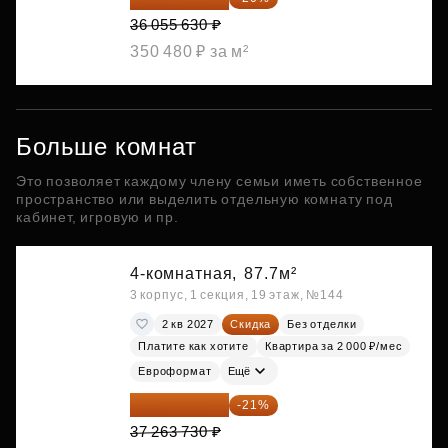
36 055 630 ₽
350 480 ₽ за м²
Больше комнат
Это позволяет каждому члену семьи иметь собственное
пространство или выделить отдельную комнату под
кабинет, игровую и пр.
4-комнатная,
87.7м²
3 корпус, 1 секция, 19 этаж, №144
2 кв 2027
Скидка
Без отделки
Платите как хотите
Квартира за 2 000 ₽/мес
Евроформат
Ещё
29 438 347 ₽
-21%
37 263 730 ₽