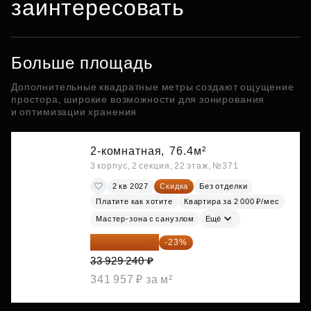
заинтересовать
Больше площадь
Дополнительные квадратные метры создают ощущение
простора, широкие возможности для зонирования
и оптимизации хранения
2-комнатная,
76.4м²
3 корпус, 2 секция, 22 этаж, №371
2 кв 2027
Скидка
Без отделки
Платите как хотите
Квартира за 2 000 ₽/мес
Мастер-зона с санузлом
Ещё
26 125 515 ₽
-23%
33 929 240 ₽
341 957 ₽ за м²