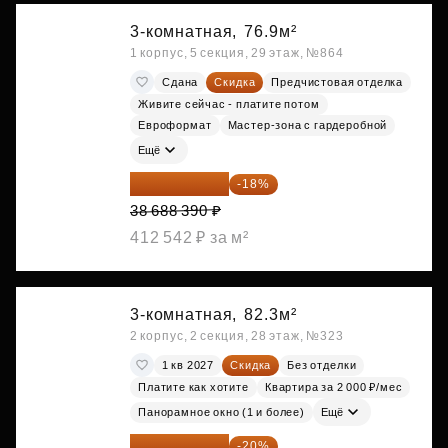
3-комнатная,
76.9м²
1 корпус, 5 секция, 29 этаж, №864
Сдана
Скидка
Предчистовая отделка
Живите сейчас - платите потом
Евроформат
Мастер-зона с гардеробной
Ещё
31 724 480 ₽
-18%
38 688 390 ₽
412 542 ₽ за м²
3-комнатная,
82.3м²
2 корпус, 2 секция, 28 этаж, №323
1 кв 2027
Скидка
Без отделки
Платите как хотите
Квартира за 2 000 ₽/мес
Панорамное окно (1 и более)
Ещё
28 844 504 ₽
-20%