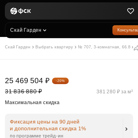
Скай Гарден
Консульта
Скай Гарден
Выбрать квартиру
№ 707, 3-комнатная, 66.8 м²
25 469 504 ₽
-20%
31 836 880 ₽
381 280 ₽ за м²
Максимальная скидка
Фиксация цены на 90 дней
и дополнительная скидка 1%
по программе трейд‑ин