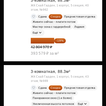
3-комнатная,
88.3м²
ЖК Скай Гарден, 1 корпус, 5 секция, 40
этаж, №962
Сдана
Скидка
Предчистовая отделка
Живите сейчас - платите потом
Мастер-зона с гардеробной
Лоджия
Ещё
34 753 026 ₽
-19%
42 904 970 ₽
393 579 ₽ за м²
3-комнатная,
88.3м²
ЖК Скай Гарден, 1 корпус, 5 секция, 43
этаж, №989
Сдана
Скидка
Предчистовая отделка
Живите сейчас - платите потом
Панорамное окно (1 и более)
Увеличенная высота потолков
Ещё