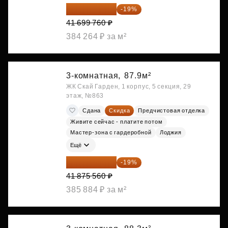
33 776 806 ₽
-19%
41 699 760 ₽
384 264 ₽ за м²
3-комнатная,
87.9м²
ЖК Скай Гарден, 1 корпус, 5 секция, 29
этаж, №863
Сдана
Скидка
Предчистовая отделка
Живите сейчас - платите потом
Мастер-зона с гардеробной
Лоджия
Ещё
33 919 204 ₽
-19%
41 875 560 ₽
385 884 ₽ за м²