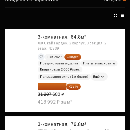
3-комнатная,
64.8м²
ЖК Скай Гарден, 2 корпус, 3 секция, 2
этаж, №339
1 кв 2027
Скидка
Предчистовая отделка
Платите как хотите
Квартира за 2 000 ₽/мес
Панорамное окно (1 и более)
Ещё
27 150 682 ₽
-13%
31 207 680 ₽
418 992 ₽ за м²
3-комнатная,
76.8м²