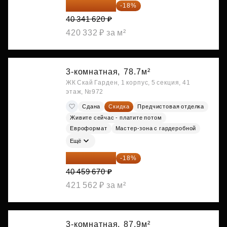
33 080 128 ₽
-18%
40 341 620 ₽
420 332 ₽ за м²
3-комнатная,
78.7м²
ЖК Скай Гарден, 1 корпус, 5 секция, 41
этаж, №972
Сдана
Скидка
Предчистовая отделка
Живите сейчас - платите потом
Евроформат
Мастер-зона с гардеробной
Ещё
33 176 929 ₽
-18%
40 459 670 ₽
421 562 ₽ за м²
3-комнатная,
87.9м²