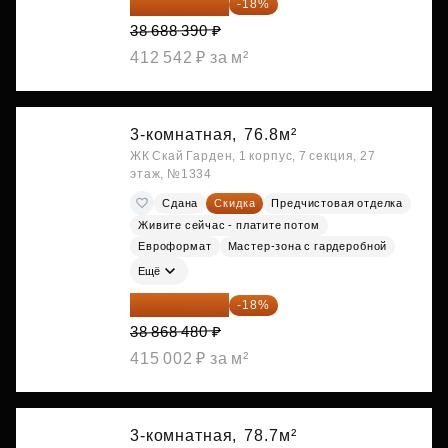
31 724 480 ₽
-18%
38 688 390 ₽
412 542 ₽ за м²
3-комнатная,
76.8м²
ЖК Скай Гарден, 1 корпус, 7 секция, 27
этаж, №1334
Сдана
Скидка
Предчистовая отделка
Живите сейчас - платите потом
Евроформат
Мастер-зона с гардеробной
Ещё
31 872 154 ₽
-18%
38 868 480 ₽
415 002 ₽ за м²
3-комнатная,
78.7м²