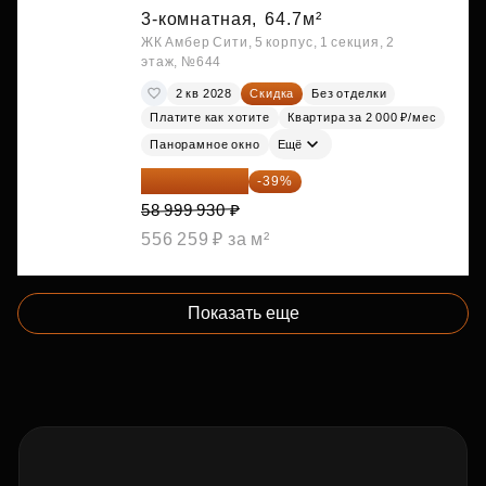
3-комнатная,
64.7м²
ЖК Амбер Сити, 5 корпус, 1 секция, 2
этаж, №644
2 кв 2028
Скидка
Без отделки
Платите как хотите
Квартира за 2 000 ₽/мес
Панорамное окно
Ещё
35 989 957 ₽
-39%
58 999 930 ₽
556 259 ₽ за м²
Показать еще