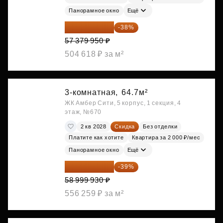
Панорамное окно
Ещё
35 575 569 ₽
-38%
57 379 950 ₽
504 618 ₽ за м²
3-комнатная,
64.7м²
ЖК Амбер Сити, 5 корпус, 1 секция, 4
этаж, №670
2 кв 2028
Скидка
Без отделки
Платите как хотите
Квартира за 2 000 ₽/мес
Панорамное окно
Ещё
35 989 957 ₽
-39%
58 999 930 ₽
556 259 ₽ за м²