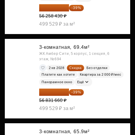
34 317 642 ₽
-39%
56 258 430 ₽
499 529 ₽ за м²
3-комнатная,
69.4м²
ЖК Амбер Сити, 5 корпус, 1 секция, 6
этаж, №694
2 кв 2028
Скидка
Без отделки
Платите как хотите
Квартира за 2 000 ₽/мес
Панорамное окно
Ещё
34 667 313 ₽
-39%
56 831 660 ₽
499 529 ₽ за м²
3-комнатная,
65.9м²