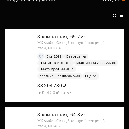
3-комнатная,
65.7м²
ЖК Амбер Сити, 6 корпус, 1 секция, 4
этаж, №1384
3 кв 2029
Без отделки
Платите как хотите
Квартира за 2 000 ₽/мес
Нестандартное окно
Увеличенное число окон
Ещё
33 204 780 ₽
505 400 ₽ за м²
3-комнатная,
64.8м²
ЖК Амбер Сити, 6 корпус, 1 секция, 8
этаж, №1437