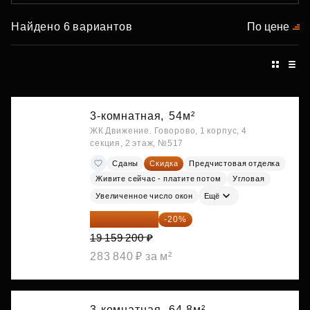
Найдено 6 вариантов
По цене
3-комнатная,
54м²
ЖК Движение. Говорово, 1 корпус, 4
секция, 2 этаж, №517
Сданы
Скидка
Предчистовая отделка
Живите сейчас - платите потом
Угловая
Увеличенное число окон
Ещё
15 327 360 ₽
-20%
19 159 200 ₽
283 840 ₽ за м²
3-комнатная,
64.8м²