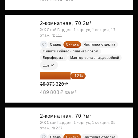
2-комнатная,
70.2м²
ЖК Скай Гарден, 1 корпус, 1 секция, 17
этаж, №111
Сдана
Скидка
Чистовая отделка
Живите сейчас - платите потом
Евроформат
Мастер-зона с гардеробной
Ещё
34 384 522 ₽
-12%
39 073 320 ₽
489 808 ₽ за м²
2-комнатная,
70.7м²
ЖК Скай Гарден, 1 корпус, 1 секция, 35
этаж, №237
Сдана
Скидка
Чистовая отделка