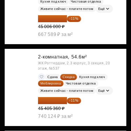
Кухня под ключ
Чистовая отделка
Живите сейчас - платите потом
Ещё
40 055 340 ₽
-11%
45 006 000 ₽
667 589 ₽ за м²
2-комнатная,
54.6м²
ЖК Роттердам, 2.3 корпус, 3 секция, 20
этаж, №537
Сдана
Скидка
Кухня под ключ
Меблировка
Чистовая отделка
Живите сейчас - платите потом
Ещё
40 410 770 ₽
-11%
45 405 360 ₽
740 124 ₽ за м²