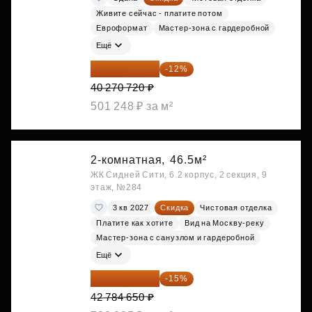
Живите сейчас - платите потом
Евроформат
Мастер-зона с гардеробной
Ещё
35 438 234 ₽
-12%
40 270 720 ₽
501 248 ₽ за м²
2-комнатная,
46.5м²
ЖК Сидней Сити, 6.2 корпус, 2 секция, 9
этаж, №284
3 кв 2027
Скидка
Чистовая отделка
Платите как хотите
Вид на Москву-реку
Мастер-зона с санузлом и гардеробной
Ещё
36 366 953 ₽
-15%
42 784 650 ₽