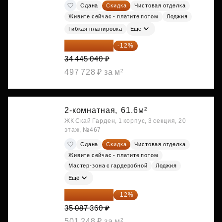
Сдана
Скидка
Чистовая отделка
Живите сейчас - платите потом
Лоджия
Гибкая планировка
Ещё
30 311 635 ₽
-12%
34 445 040 ₽
497 728 ₽ за м²
2-комнатная,
61.6м²
ЖК Скай Гарден, 1 корпус, 3 секция, 20
этаж, №467
Сдана
Скидка
Чистовая отделка
Живите сейчас - платите потом
Мастер-зона с гардеробной
Лоджия
Ещё
30 876 877 ₽
-12%
35 087 360 ₽
501 248 ₽ за м²