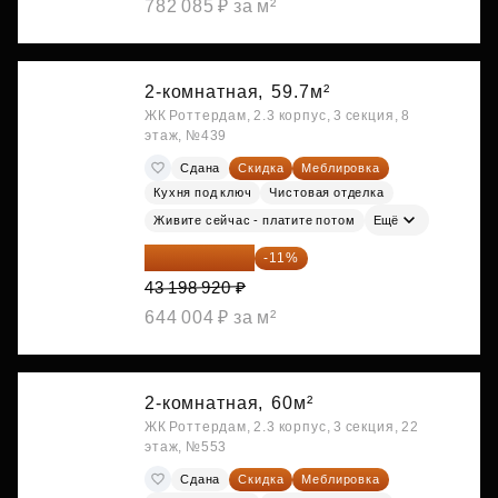
782 085 ₽ за м²
2-комнатная,
59.7м²
ЖК Роттердам, 2.3 корпус, 3 секция, 8
этаж, №439
Сдана
Скидка
Меблировка
Кухня под ключ
Чистовая отделка
Живите сейчас - платите потом
Ещё
38 447 039 ₽
-11%
43 198 920 ₽
644 004 ₽ за м²
2-комнатная,
60м²
ЖК Роттердам, 2.3 корпус, 3 секция, 22
этаж, №553
Сдана
Скидка
Меблировка