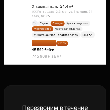
2-комнатная,
54.4м²
ЖК Роттердам, 2.3 корпус, 3 секция, 24
этаж, №565
Сдана
Скидка
Кухня под ключ
Меблировка
Чистовая отделка
Живите сейчас - платите потом
Ещё
40 577 450 ₽
-11%
45 592 640 ₽
745 909 ₽ за м²
Перезвоним в течение