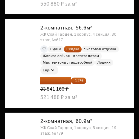
550 880 ₽ за м²
2-комнатная,
56.6м²
ЖК Скай Гарден, 1 корпус, 4 секция, 30
этаж, №617
Сдана
Скидка
Чистовая отделка
Живите сейчас - платите потом
Мастер-зона с гардеробной
Лоджия
Ещё
29 516 221 ₽
-12%
33 541 160 ₽
521 488 ₽ за м²
2-комнатная,
60.9м²
ЖК Скай Гарден, 1 корпус, 5 секция, 19
этаж, №779