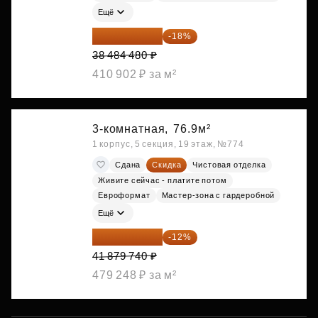
Ещё
31 557 274 ₽
-18%
38 484 480 ₽
410 902 ₽ за м²
3-комнатная,
76.9м²
1 корпус, 5 секция, 19 этаж, №774
Сдана
Скидка
Чистовая отделка
Живите сейчас - платите потом
Евроформат
Мастер-зона с гардеробной
Ещё
36 854 171 ₽
-12%
41 879 740 ₽
479 248 ₽ за м²