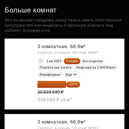
Больше комнат
Это позволяет каждому члену семьи иметь собственное
пространство или выделить отдельную комнату под
кабинет, игровую и пр.
3-комнатная,
68.9м²
2 корпус, 4 секция, 28 этаж, №697
1 кв 2027
Скидка
Без отделки
Платите как хотите
Квартира за 2 000 ₽/мес
Евроформат
Ещё
24 671 712 ₽
-20%
30 839 640 ₽
358 080 ₽ за м²
3-комнатная,
66.8м²
2 корпус, 4 секция, 10 этаж, №587