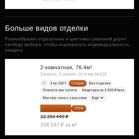
Больше видов отделки
Разнообразие отделочных и цветовых решений дарит
свободу выбора, чтобы подчеркнуть индивидуальность
каждого
2-комнатная,
76.4м²
3 корпус, 2 секция, 16 этаж, №329
2 кв 2027
Скидка
Без отделки
Платите как хотите
Квартира за 2 000 ₽/мес
Мастер-зона с санузлом
Ещё
25 713 719 ₽
-23%
33 394 440 ₽
336 567 ₽ за м²