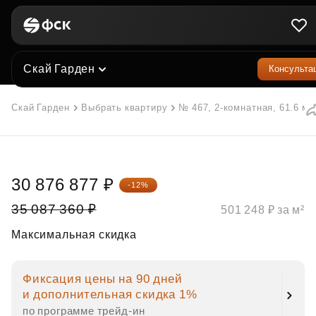
Скай Гарден
Консульта
Скай Гарден
Выбрать квартиру
№ 467, 2-комнатная, 61.6 м²
30 876 877 ₽
-12%
35 087 360 ₽
501 248 ₽ за м²
Максимальная скидка
Фиксация цены на 90 дней
и дополнительная скидка 1%
по программе трейд‑ин