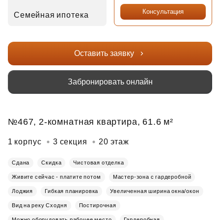
Консультация
Семейная ипотека
Оставить заявку
Забронировать онлайн
№467, 2-комнатная квартира, 61.6 м²
1 корпус
3 секция
20 этаж
Сдана
Скидка
Чистовая отделка
Живите сейчас - платите потом
Мастер-зона с гардеробной
Лоджия
Гибкая планировка
Увеличенная ширина окна/окон
Вид на реку Сходня
Постирочная
Можно оборудовать рабочее место
Гардеробная