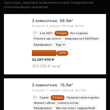
простора, широкие возможности для зонирования
и оптимизации хранения
3-комнатная,
68.9м²
2 корпус, 4 секция, 39 этаж, №763
1 кв 2027
Скидка
Без отделки
Платите как хотите
Квартира за 2 000 ₽/мес
Евроформат
Ещё
25 029 992 ₽
-20%
31 287 490 ₽
363 280 ₽ за м²
3-комнатная,
76.8м²
1 корпус, 7 секция, 19 этаж, №1294
Сдана
Скидка
Предчистовая отделка
Живите сейчас - платите потом
Евроформат
Мастер-зона с гардеробной