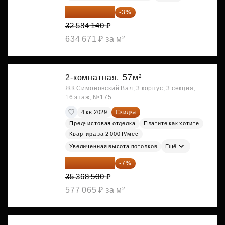
31 606 616 ₽
-3%
32 584 140 ₽
634 671 ₽ за м²
2-комнатная,
57м²
ЖК Симоновский Вал, 3 корпус, 3 секция,
16 этаж, №175
4 кв 2029
Скидка
Предчистовая отделка
Платите как хотите
Квартира за 2 000 ₽/мес
Увеличенная высота потолков
Ещё
32 892 705 ₽
-7%
35 368 500 ₽
577 065 ₽ за м²