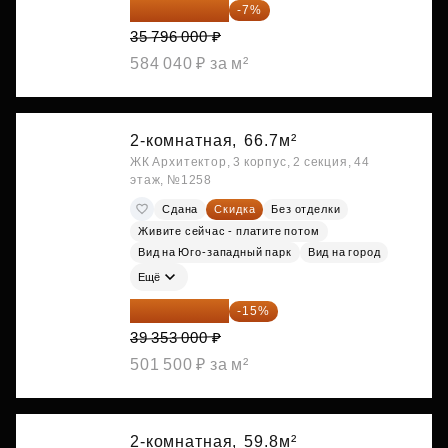
33 290 280 ₽
-7%
35 796 000 ₽
584 040 ₽ за м²
2-комнатная,
66.7м²
ЖК Архитектор, 3 корпус, 2 секция, 44
этаж, №1258
Сдана
Скидка
Без отделки
Живите сейчас - платите потом
Вид на Юго-западный парк
Вид на город
Ещё
33 450 050 ₽
-15%
39 353 000 ₽
501 500 ₽ за м²
2-комнатная,
59.8м²