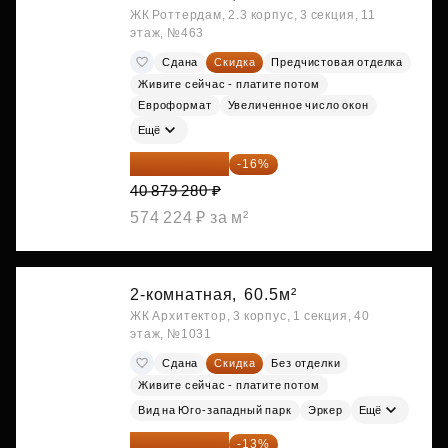
ЖК Роттердам, 2.3 корпус, 3 секция, 11
этаж, №463
Сдана
Скидка
Предчистовая отделка
Живите сейчас - платите потом
Евроформат
Увеличенное число окон
Ещё
34 338 595 ₽
-16%
40 879 280 ₽
574 224 ₽ за м²
2-комнатная,
60.5м²
ЖК Архитектор, 3 корпус, 1 секция, 40
этаж, №1031
Сдана
Скидка
Без отделки
Живите сейчас - платите потом
Вид на Юго-западный парк
Эркер
Ещё
34 402 236 ₽
-13%