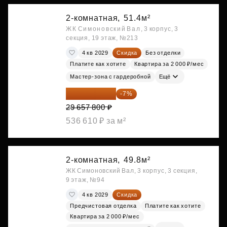
2-комнатная,
51.4м²
ЖК Симоновский Вал, 3 корпус, 3
секция, 19 этаж, №213
4 кв 2029
Скидка
Без отделки
Платите как хотите
Квартира за 2 000 ₽/мес
Мастер-зона с гардеробной
Ещё
27 581 754 ₽
-7%
29 657 800 ₽
536 610 ₽ за м²
2-комнатная,
49.8м²
ЖК Симоновский Вал, 3 корпус, 3 секция,
9 этаж, №94
4 кв 2029
Скидка
Предчистовая отделка
Платите как хотите
Квартира за 2 000 ₽/мес