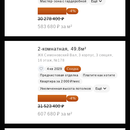
Мастер-зона с гардеробной
Ещё
29 067 264 ₽
-4%
30 278 400 ₽
583 680 ₽ за м²
2-комнатная,
49.8м²
ЖК Симоновский Вал, 3 корпус, 3 секция,
16 этаж, №178
4 кв 2029
Скидка
Предчистовая отделка
Платите как хотите
Квартира за 2 000 ₽/мес
Увеличенная высота потолков
Ещё
30 262 464 ₽
-4%
31 523 400 ₽
607 680 ₽ за м²