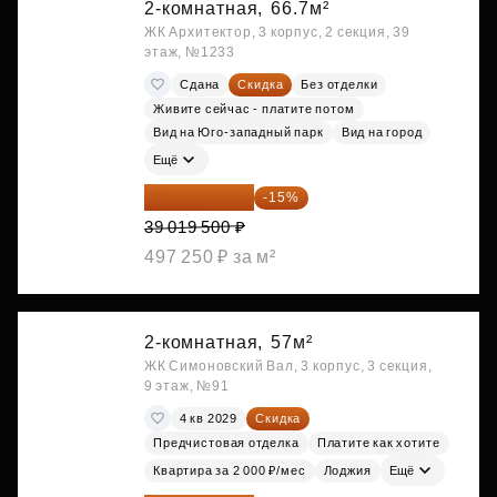
2-комнатная,
66.7м²
ЖК Архитектор, 3 корпус, 2 секция, 39
этаж, №1233
Сдана
Скидка
Без отделки
Живите сейчас - платите потом
Вид на Юго-западный парк
Вид на город
Ещё
33 166 575 ₽
-15%
39 019 500 ₽
497 250 ₽ за м²
2-комнатная,
57м²
ЖК Симоновский Вал, 3 корпус, 3 секция,
9 этаж, №91
4 кв 2029
Скидка
Предчистовая отделка
Платите как хотите
Квартира за 2 000 ₽/мес
Лоджия
Ещё