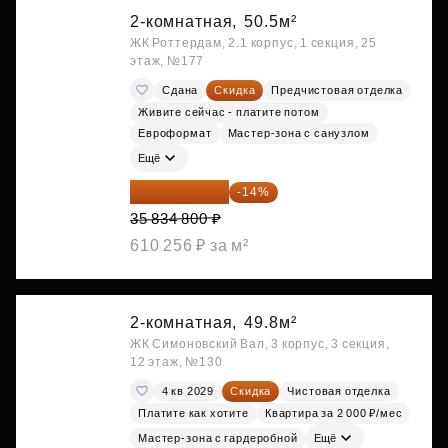
2-комнатная,
50.5м²
ЖК Роттердам, 2.1 корпус, 1 секция, 25
этаж, №177
Сдана
Скидка
Предчистовая отделка
Живите сейчас - платите потом
Евроформат
Мастер-зона с санузлом
Ещё
30 817 928 ₽
-14%
35 834 800 ₽
610 256 ₽ за м²
2-комнатная,
49.8м²
ЖК Симоновский Вал, 3 корпус, 3 секция,
12 этаж, №130
4 кв 2029
Скидка
Чистовая отделка
Платите как хотите
Квартира за 2 000 ₽/мес
Мастер-зона с гардеробной
Ещё