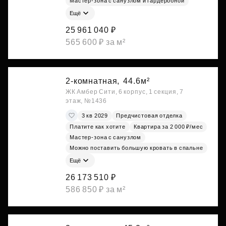
Мастер-зона с санузлом и гардеробной
Ещё
25 961 040 ₽
565 600 ₽ за м²
2-комнатная,
44.6м²
ЖК Амбер Сити, 6 корпус, 1 секция, 7
этаж, №1436
3 кв 2029
Предчистовая отделка
Платите как хотите
Квартира за 2 000 ₽/мес
Мастер-зона с санузлом
Можно поставить большую кровать в спальне
Ещё
26 173 510 ₽
586 850 ₽ за м²