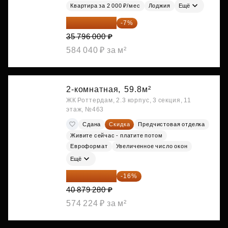
Квартира за 2 000 ₽/мес
Лоджия
Ещё
33 290 280 ₽
-7%
35 796 000 ₽
584 040 ₽ за м²
2-комнатная,
59.8м²
ЖК Роттердам, 2.3 корпус, 3 секция, 11
этаж, №463
Сдана
Скидка
Предчистовая отделка
Живите сейчас - платите потом
Евроформат
Увеличенное число окон
Ещё
34 338 595 ₽
-16%
40 879 280 ₽
574 224 ₽ за м²