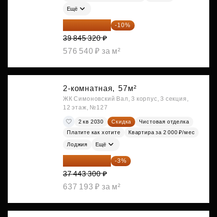
Ещё
35 860 788 ₽
-10%
39 845 320 ₽
576 540 ₽ за м²
2-комнатная,
57м²
ЖК Симоновский Вал, 3 корпус, 3 секция,
12 этаж, №127
2 кв 2030
Скидка
Чистовая отделка
Платите как хотите
Квартира за 2 000 ₽/мес
Лоджия
Ещё
36 320 001 ₽
-3%
37 443 300 ₽
637 193 ₽ за м²