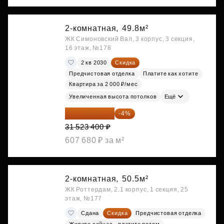
2-комнатная,
49.8м²
ЖК Симоновский Вал, 3 корпус, 3 секция,
16 этаж, №178
2 кв 2030
Скидка
Предчистовая отделка
Платите как хотите
Квартира за 2 000 ₽/мес
Увеличенная высота потолков
Ещё
30 262 464 ₽
-4%
31 523 400 ₽
607 680 ₽ за м²
2-комнатная,
50.5м²
ЖК Роттердам, 2.1 корпус, 1 секция, 25
этаж, №177
Сдана
Скидка
Предчистовая отделка