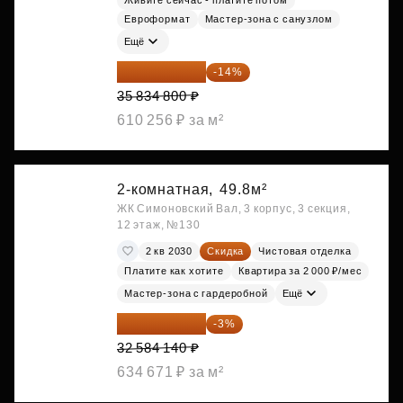
Живите сейчас - платите потом
Евроформат
Мастер-зона с санузлом
Ещё
30 817 928 ₽
-14%
35 834 800 ₽
610 256 ₽ за м²
2-комнатная,
49.8м²
ЖК Симоновский Вал, 3 корпус, 3 секция,
12 этаж, №130
2 кв 2030
Скидка
Чистовая отделка
Платите как хотите
Квартира за 2 000 ₽/мес
Мастер-зона с гардеробной
Ещё
31 606 616 ₽
-3%
32 584 140 ₽
634 671 ₽ за м²