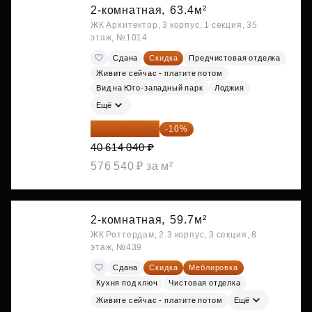
2-комнатная,
63.4м²
ЖК Архитектор, 3 корпус, 1 секция, 35
этаж, №1014
Сдана
Скидка
Предчистовая отделка
Живите сейчас - платите потом
Вид на Юго-западный парк
Лоджия
Ещё
36 552 636 ₽
-10%
40 614 040 ₽
576 540 ₽ за м²
2-комнатная,
59.7м²
ЖК Роттердам, 2.3 корпус, 3 секция, 8
этаж, №439
Сдана
Скидка
Меблировка
Кухня под ключ
Чистовая отделка
Живите сейчас - платите потом
Ещё