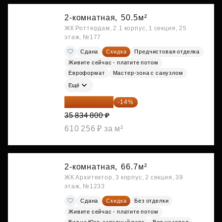
2-комнатная,
50.5м²
ЖК Роттердам, 2.1 корпус, 1 секция, 25
этаж, №177
Сдана
Скидка
Предчистовая отделка
Живите сейчас - платите потом
Евроформат
Мастер-зона с санузлом
Ещё
30 817 928 ₽
-14%
35 834 800 ₽
610 256 ₽ за м²
2-комнатная,
66.7м²
ЖК Архитектор, 3 корпус, 2 секция, 39
этаж, №1233
Сдана
Скидка
Без отделки
Живите сейчас - платите потом