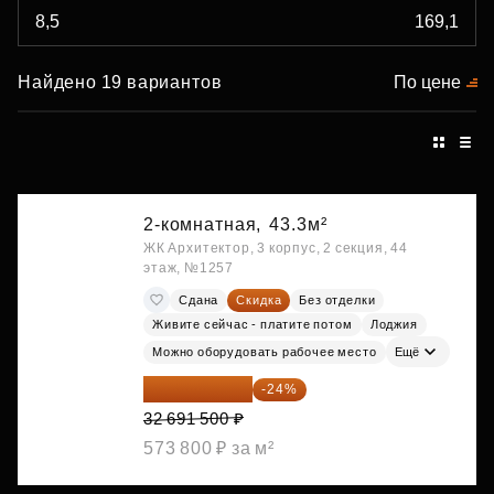
Найдено 19 вариантов
По цене
2-комнатная,
43.3м²
ЖК Архитектор, 3 корпус, 2 секция, 44
этаж, №1257
Сдана
Скидка
Без отделки
Живите сейчас - платите потом
Лоджия
Можно оборудовать рабочее место
Ещё
24 845 540 ₽
-24%
32 691 500 ₽
573 800 ₽ за м²