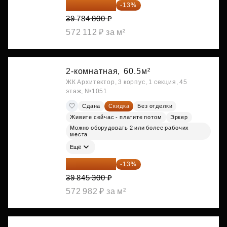
34 612 776 ₽
-13%
39 784 800 ₽
572 112 ₽ за м²
2-комнатная,
60.5м²
ЖК Архитектор, 3 корпус, 1 секция, 45
этаж, №1051
Сдана
Скидка
Без отделки
Живите сейчас - платите потом
Эркер
Можно оборудовать 2 или более рабочих
места
Ещё
34 665 411 ₽
-13%
39 845 300 ₽
572 982 ₽ за м²