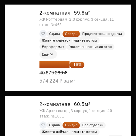
2-комнатная,
59.8м²
ЖК Роттердам, 2.3 корпус, 3 секция, 11
этаж, №463
Сдана
Скидка
Предчистовая отделка
Живите сейчас - платите потом
Евроформат
Увеличенное число окон
Ещё
34 338 595 ₽
-16%
40 879 280 ₽
574 224 ₽ за м²
2-комнатная,
60.5м²
ЖК Архитектор, 3 корпус, 1 секция, 40
этаж, №1031
Сдана
Скидка
Без отделки
Живите сейчас - платите потом