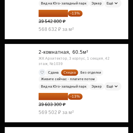
Вид на Юго-западный парк
Эркер
Ещё
34 402 236 ₽
-13%
39 542 800 ₽
568 632 ₽ за м²
2-комнатная,
60.5м²
ЖК Архитектор, 3 корпус, 1 секция, 42
этаж, №1039
Сдана
Скидка
Без отделки
Живите сейчас - платите потом
Вид на Юго-западный парк
Эркер
Ещё
34 454 871 ₽
-13%
39 603 300 ₽
569 502 ₽ за м²