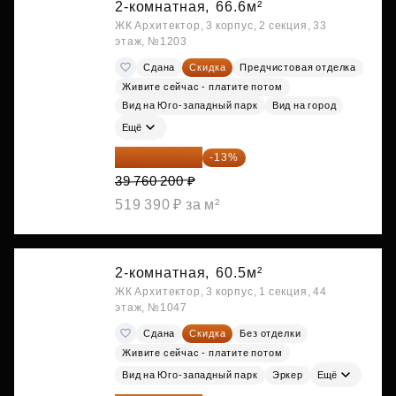
2-комнатная,
66.6м²
ЖК Архитектор, 3 корпус, 2 секция, 33
этаж, №1203
Сдана
Скидка
Предчистовая отделка
Живите сейчас - платите потом
Вид на Юго-западный парк
Вид на город
Ещё
34 591 374 ₽
-13%
39 760 200 ₽
519 390 ₽ за м²
2-комнатная,
60.5м²
ЖК Архитектор, 3 корпус, 1 секция, 44
этаж, №1047
Сдана
Скидка
Без отделки
Живите сейчас - платите потом
Вид на Юго-западный парк
Эркер
Ещё