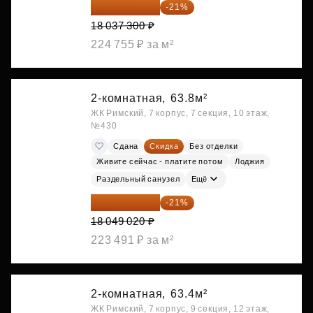
14 249 467 ₽
-21%
18 037 300 ₽
224 755 ₽ за м²
2-комнатная,
63.8м²
ЖК Римский, 7 корпус, 7 секция, 10 этаж,
№430
Сдана
Скидка
Без отделки
Живите сейчас - платите потом
Лоджия
Раздельный санузел
Ещё
14 258 726 ₽
-21%
18 049 020 ₽
223 491 ₽ за м²
2-комнатная,
63.4м²
ЖК Римский, 7 корпус, 9 секция, 12 этаж,