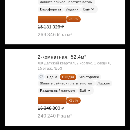
Живите сейчас - платите потом
Евроформат
Лоджия
Ещё
11 689 616 ₽
-23%
15 181 320 ₽
269 346 ₽ за м²
2-комнатная,
52.4м²
ЖК Датский квартал, 2 корпус, 1 секция,
15 этаж, №53
Сдана
Скидка
Без отделки
Живите сейчас - платите потом
Лоджия
Раздельный санузел
Ещё
12 588 576 ₽
-23%
16 348 800 ₽
240 240 ₽ за м²