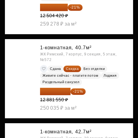
9 878 492 ₽
-21%
12 504 420 ₽
259 278 ₽ за м²
1-комнатная,
40.7м²
ЖК Римский, 7 корпус, 9 секция, 5 этаж,
№572
Сдана
Скидка
Без отделки
Живите сейчас - платите потом
Лоджия
Раздельный санузел
10 176 425 ₽
-21%
12 881 550 ₽
250 035 ₽ за м²
1-комнатная,
42.7м²