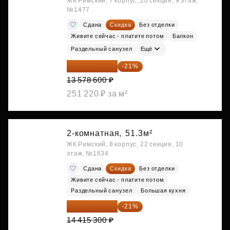
ЖК Римский, 7 корпус, 20 секция, 9 этаж,
№1477
Сдана
Скидка
Без отделки
Живите сейчас - платите потом
Балкон
Раздельный санузел
Ещё
10 727 094 ₽
-21%
13 578 600 ₽
251 220 ₽ за м²
2-комнатная,
51.3м²
ЖК Римский, 8 корпус, 22 секция, 10
этаж, №1634
Сдана
Скидка
Без отделки
Живите сейчас - платите потом
Раздельный санузел
Большая кухня
11 388 087 ₽
-21%
14 415 300 ₽