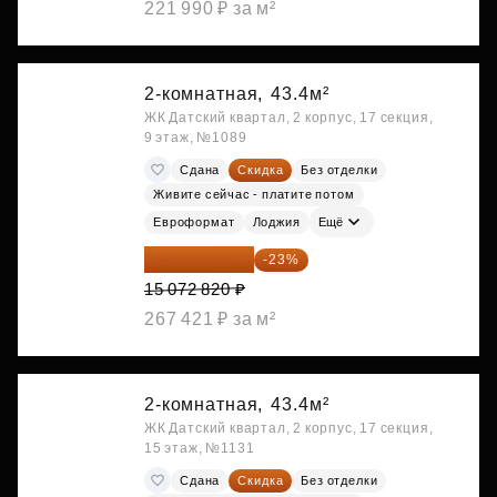
221 990 ₽ за м²
2-комнатная,
43.4м²
ЖК Датский квартал, 2 корпус, 17 секция,
9 этаж, №1089
Сдана
Скидка
Без отделки
Живите сейчас - платите потом
Евроформат
Лоджия
Ещё
11 606 071 ₽
-23%
15 072 820 ₽
267 421 ₽ за м²
2-комнатная,
43.4м²
ЖК Датский квартал, 2 корпус, 17 секция,
15 этаж, №1131
Сдана
Скидка
Без отделки