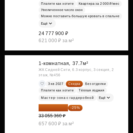
Платите как хотите
Квартира за 2 000 ₽/мес
Увеличенное число окон
Можно поставить большую кровать в спальне
Ещё
24 777 900 ₽
621 000 ₽ за м²
1-комнатная,
37.7м²
ЖК Сидней Сити, 6.3 корпус, 3 секция, 2
этаж, №456
3 кв 2027
Скидка
Без отделки
Платите как хотите
Тёплая лоджия
Мастер-зона с гардеробной
Ещё
24 791 520 ₽
-25%
33 055 360 ₽
657 600 ₽ за м²