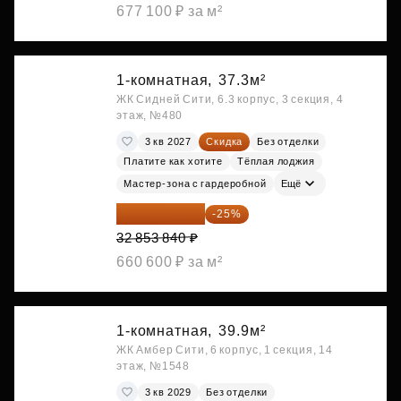
677 100 ₽ за м²
1-комнатная,
37.3м²
ЖК Сидней Сити, 6.3 корпус, 3 секция, 4
этаж, №480
3 кв 2027
Скидка
Без отделки
Платите как хотите
Тёплая лоджия
Мастер-зона с гардеробной
Ещё
24 640 380 ₽
-25%
32 853 840 ₽
660 600 ₽ за м²
1-комнатная,
39.9м²
ЖК Амбер Сити, 6 корпус, 1 секция, 14
этаж, №1548
3 кв 2029
Без отделки