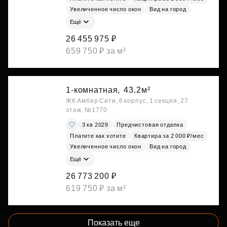
Увеличенное число окон
Вид на город
Ещё
26 455 975 ₽
659 750 ₽ за м²
1-комнатная,
43.2м²
ЖК Амбер Сити, 6 корпус, 1 секция, 27
этаж, №1770
3 кв 2029
Предчистовая отделка
Платите как хотите
Квартира за 2 000 ₽/мес
Увеличенное число окон
Вид на город
Ещё
26 773 200 ₽
619 750 ₽ за м²
Показать еще