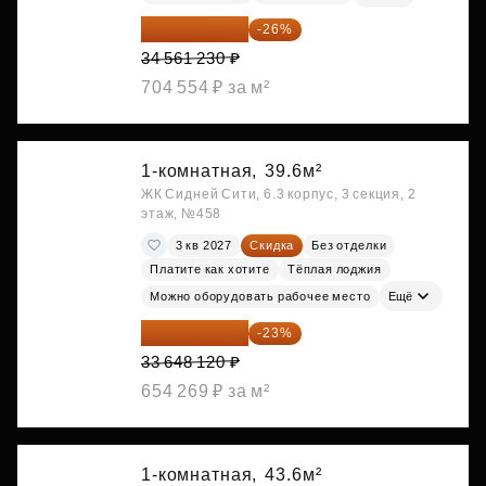
25 575 310 ₽
-26%
34 561 230 ₽
704 554 ₽ за м²
1-комнатная,
39.6м²
ЖК Сидней Сити, 6.3 корпус, 3 секция, 2
этаж, №458
3 кв 2027
Скидка
Без отделки
Платите как хотите
Тёплая лоджия
Можно оборудовать рабочее место
Ещё
25 909 052 ₽
-23%
33 648 120 ₽
654 269 ₽ за м²
1-комнатная,
43.6м²