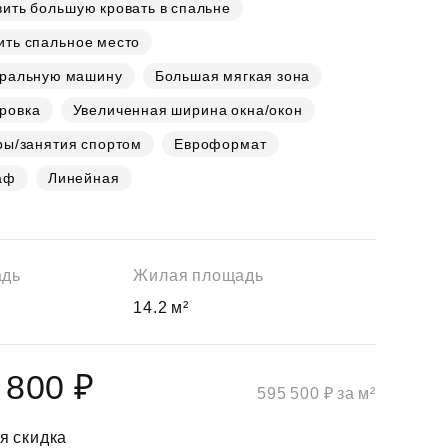
ить большую кровать в спальне
ить спальное место
иральную машину
Большая мягкая зона
ровка
Увеличенная ширина окна/окон
ры/занятия спортом
Евроформат
аф
Линейная
адь
Жилая площадь
14.2 м²
 800 ₽
595 500 ₽ за м²
я скидка