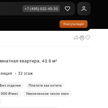
+7 (495) 032-45-20
Консультация
ичная недвижимость
еринский капитал
ите сейчас — платите
ка и продажа
ом
упка онлайн
Все акции
А
родная недвижимость
и скидки
мнатная квартира, 43.6 м²
рт в окружении природы
Все акции
секция
32 этаж
стиции в коммерцию
возможности для роста
Без отделки
Платите как хотите
 000 ₽/мес
Увеличенное число окон
осы и ответы
ы на популярные вопросы