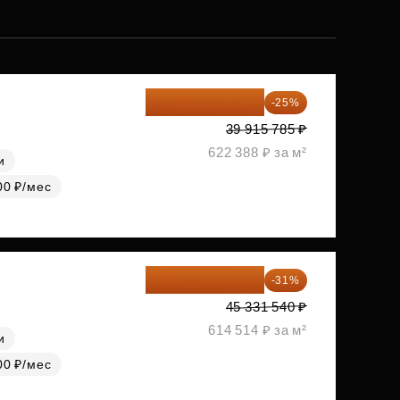
29 936 839 ₽
-25%
39 915 785 ₽
622 388 ₽ за м²
и
00 ₽/мес
31 278 763 ₽
-31%
45 331 540 ₽
614 514 ₽ за м²
и
00 ₽/мес