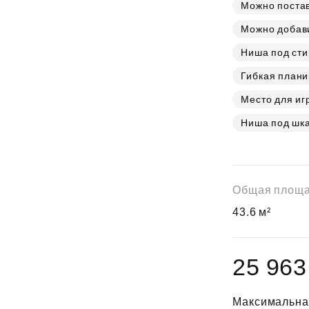
Субсидии
Можно постав
Можно добав
Ниша под ст
Гибкая плани
Место для иг
Ниша под шк
Общая площ
43.6 м²
25 963
Максимальна