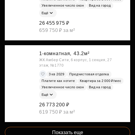
Увеличенное число окон
Вид на город
Ещё
26 455 975 ₽
659 750 ₽ за м²
1-комнатная,
43.2м²
ЖК Амбер Сити, 6 корпус, 1 секция, 27
этаж, №1770
3 кв 2029
Предчистовая отделка
Платите как хотите
Квартира за 2 000 ₽/мес
Увеличенное число окон
Вид на город
Ещё
26 773 200 ₽
619 750 ₽ за м²
Показать еще