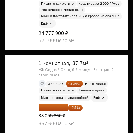
Платите как хотите
Квартира за 2 000 ₽/мес
Увеличенное число окон
Можно поставить большую кровать в спальне
Ещё
24 777 900 ₽
621 000 ₽ за м²
1-комнатная,
37.7м²
ЖК Сидней Сити, 6.3 корпус, 3 секция, 2
этаж, №456
3 кв 2027
Скидка
Без отделки
Платите как хотите
Тёплая лоджия
Мастер-зона с гардеробной
Ещё
24 791 520 ₽
-25%
33 055 360 ₽
657 600 ₽ за м²