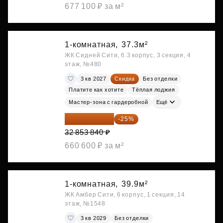
677 100 ₽ за м²
1-комнатная,
37.3м²
ЖК Сидней Сити, 6.3 корпус, 3 секция, 4
этаж, №480
3 кв 2027
Скидка
Без отделки
Платите как хотите
Тёплая лоджия
Мастер-зона с гардеробной
Ещё
24 640 380 ₽
-25%
32 853 840 ₽
660 600 ₽ за м²
1-комнатная,
39.9м²
ЖК Амбер Сити, 6 корпус, 1 секция, 14
этаж, №1548
3 кв 2029
Без отделки