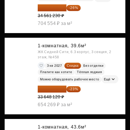
25 575 310 ₽
-26%
34 561 230 ₽
704 554 ₽ за м²
1-комнатная,
39.6м²
ЖК Сидней Сити, 6.3 корпус, 3 секция, 2
этаж, №458
3 кв 2027
Скидка
Без отделки
Платите как хотите
Тёплая лоджия
Можно оборудовать рабочее место
Ещё
25 909 052 ₽
-23%
33 648 120 ₽
654 269 ₽ за м²
1-комнатная,
43.6м²