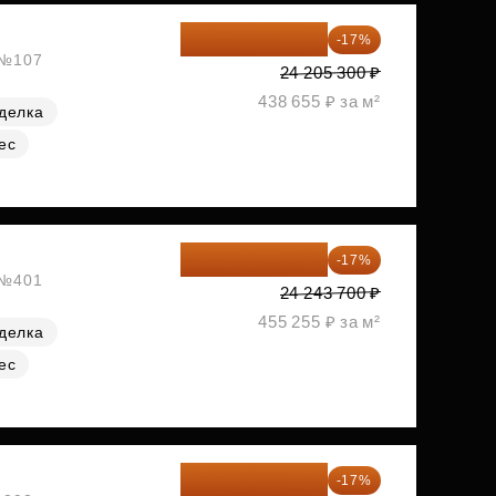
20 090 399 ₽
-17%
, №107
24 205 300 ₽
438 655 ₽ за м²
делка
ес
20 122 271 ₽
-17%
, №401
24 243 700 ₽
455 255 ₽ за м²
делка
ес
20 176 470 ₽
-17%