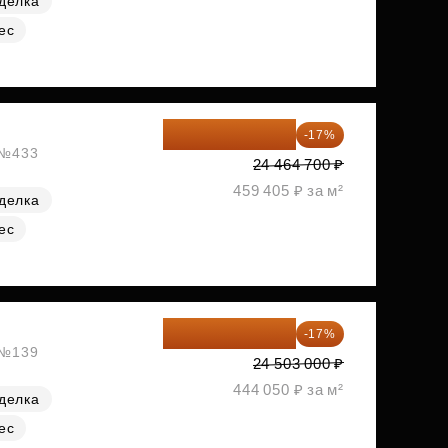
делка
ес
20 305 701 ₽
-17%
, №433
24 464 700 ₽
459 405 ₽ за м²
делка
ес
20 337 490 ₽
-17%
, №139
24 503 000 ₽
444 050 ₽ за м²
делка
ес