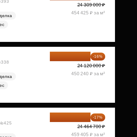
№393
24 309 000 ₽
454 425 ₽ за м²
делка
ес
20 260 800 ₽
-16%
№338
24 120 000 ₽
450 240 ₽ за м²
делка
ес
20 305 701 ₽
-17%
, №425
24 464 700 ₽
459 405 ₽ за м²