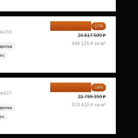
20 432 525 ₽
-17%
, №155
24 617 500 ₽
446 125 ₽ за м²
делка
ес
20 467 441 ₽
-14%
, №627
23 799 350 ₽
510 410 ₽ за м²
делка
ес