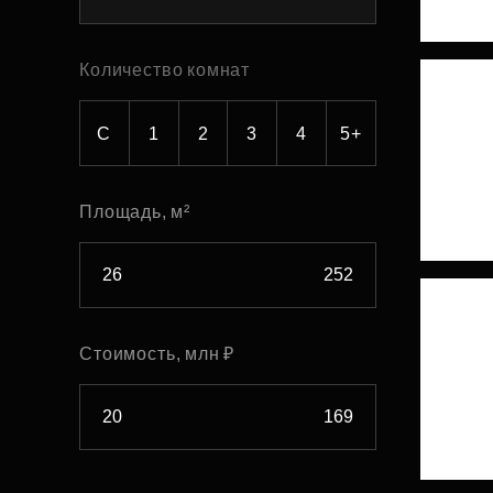
Рефинансирование
Количество комнат
С
1
2
3
4
5+
Площадь, м²
Стоимость, млн ₽