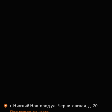
Коммерческие помещения в
г. Нижний Новгород ул. Черниговская, д. 20