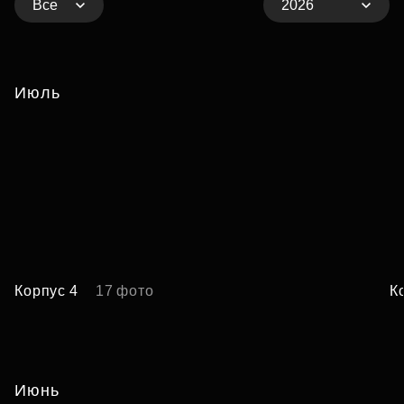
Все
2026
Июль
Корпус 4
17 фото
К
Июнь