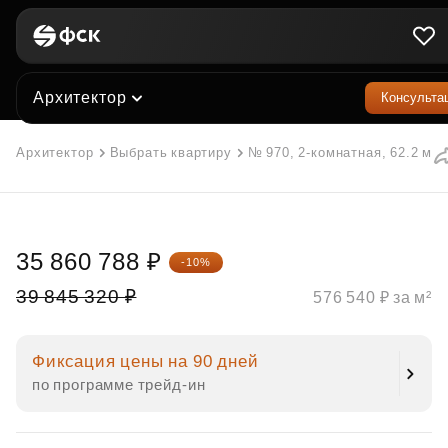
Архитектор
Консульта
Архитектор
Выбрать квартиру
№ 970, 2-комнатная, 62.2 м²
35 860 788 ₽
-10%
39 845 320 ₽
576 540 ₽ за м²
Фиксация цены на 90 дней
по программе трейд‑ин