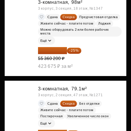
3-комнатная,
98м²
3 корпус, 3 секция, 18 этаж, №1347
Сдана
Скидка
Предчистовая отделка
Живите сейчас - платите потом
Лоджия
Можно оборудовать 2 или более рабочих
места
Ещё
41 520 150 ₽
-25%
55 360 200 ₽
423 675 ₽ за м²
3-комнатная,
79.1м²
3 корпус, 2 секция, 47 этаж, №1271
Сдана
Скидка
Без отделки
Живите сейчас - платите потом
Постирочная
Увеличенное число окон
Ещё