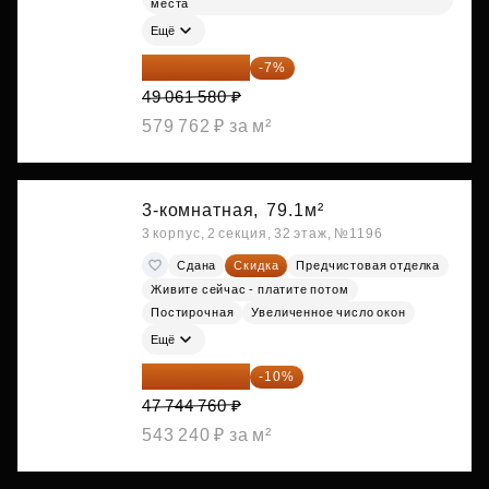
места
Ещё
45 627 269 ₽
-7%
49 061 580 ₽
579 762 ₽ за м²
3-комнатная,
79.1м²
3 корпус, 2 секция, 32 этаж, №1196
Сдана
Скидка
Предчистовая отделка
Живите сейчас - платите потом
Постирочная
Увеличенное число окон
Ещё
42 970 284 ₽
-10%
47 744 760 ₽
543 240 ₽ за м²