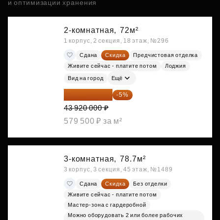
и оптимизации хранения
2-комнатная,
72м²
1 корпус, 2 секция, 18 этаж, №296
Сдана
Скидка
Предчистовая отделка
Живите сейчас - платите потом
Лоджия
Вид на город
Ещё
41 724 000 ₽
-5%
43 920 000 ₽
579 500 ₽ за м²
3-комнатная,
78.7м²
3 корпус, 3 секция, 45 этаж, №1489
Сдана
Скидка
Без отделки
Живите сейчас - платите потом
Мастер-зона с гардеробной
Можно оборудовать 2 или более рабочих