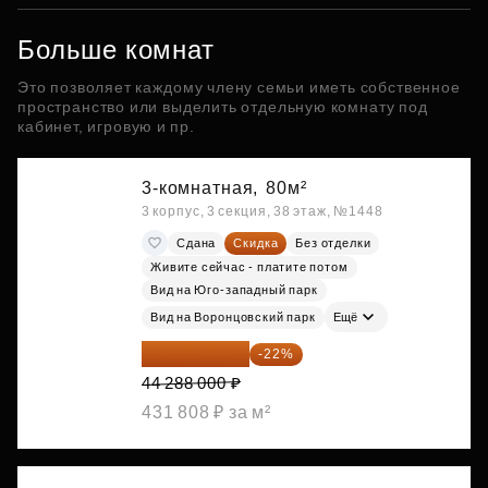
Больше комнат
Это позволяет каждому члену семьи иметь собственное
пространство или выделить отдельную комнату под
кабинет, игровую и пр.
3-комнатная,
80м²
3 корпус, 3 секция, 38 этаж, №1448
Сдана
Скидка
Без отделки
Живите сейчас - платите потом
Вид на Юго-западный парк
Вид на Воронцовский парк
Ещё
34 544 640 ₽
-22%
44 288 000 ₽
431 808 ₽ за м²