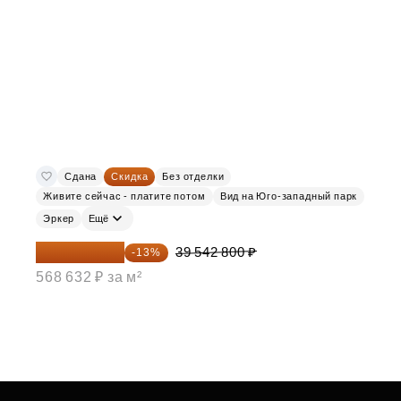
Сдана
Скидка
Без отделки
Живите сейчас - платите потом
Вид на Юго-западный парк
Эркер
Ещё
34 402 236 ₽
39 542 800 ₽
-13%
568 632 ₽ за м²