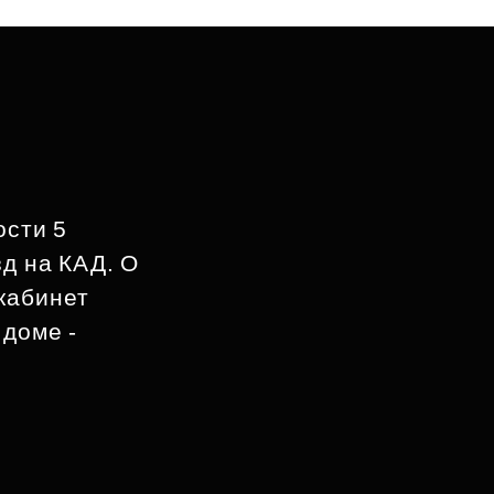
ости 5
д на КАД. О
кабинет
 доме -