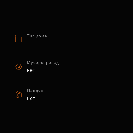
Тип дома
Мусоропровод
нет
Пандус
нет