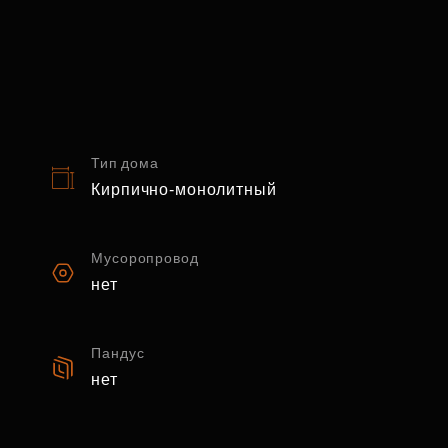
Тип дома
Кирпично-монолитный
Мусоропровод
нет
Пандус
нет