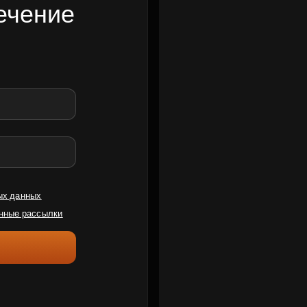
ечение
ых данных
нные рассылки