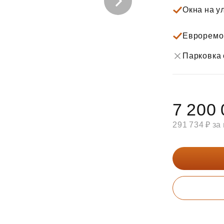
Субсидии
Окна на у
Евроремо
Парковка 
7 200 
291 734 ₽ за 