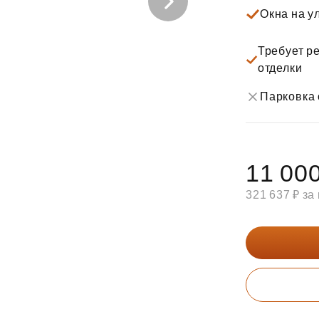
Субсидии
Окна на у
Требует ре
отделки
Парковка 
11 000
321 637 ₽ за 