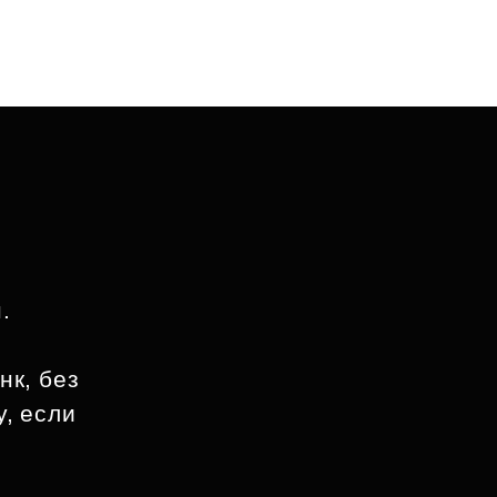
.
й
нк, без
у, если