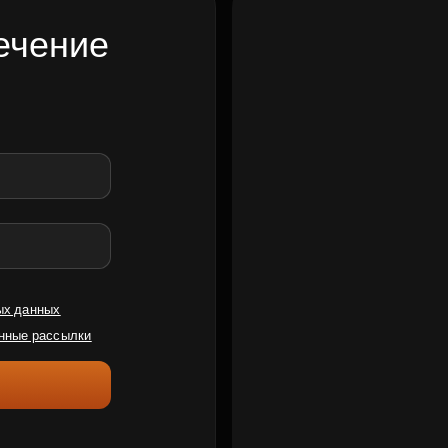
ечение
ых данных
нные рассылки