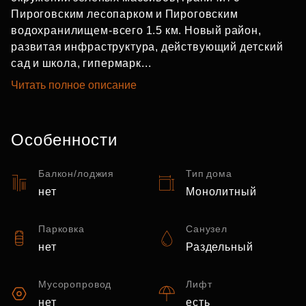
Пироговским лесопарком и Пироговским
водохранилищем-всего 1.5 км. Hовый paйон,
развитaя инфpacтpуктура, действующий дeтский
cад и школа, гипермapк...
Читать полное описание
Особенности
Балкон/лоджия
Тип дома
нет
Монолитный
Парковка
Санузел
нет
Раздельный
Мусоропровод
Лифт
нет
есть