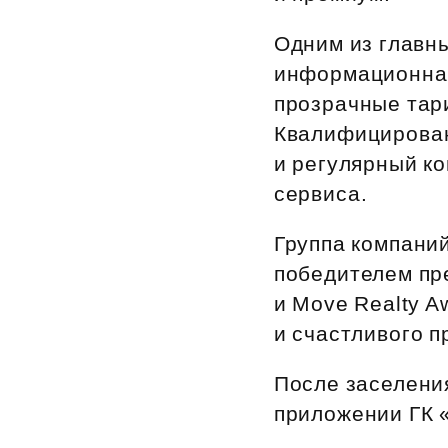
Рефинансирование
Одним из главн
информационная
прозрачные тар
Квалифицирован
и регулярный ко
сервиса.
Группа компан
победителем пр
и Move Realty A
и счастливого п
После заселени
приложении ГК