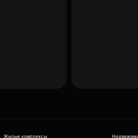
Подберит
по удобн
Жилые комплексы
Недвижим