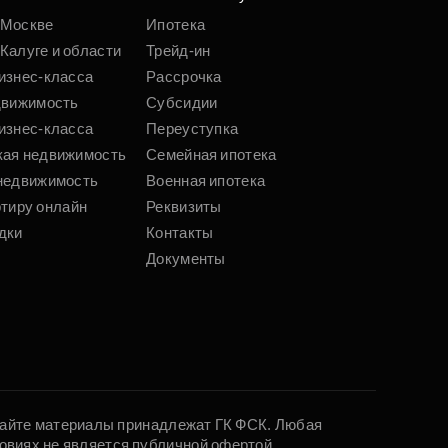
Подобрать
 Москве
Ипотека
Калуге и области
Трейд-ин
изнес-класса
Рассрочка
движимость
Субсидии
изнес-класса
Переуступка
кая недвижимость
Семейная ипотека
недвижимость
Военная ипотека
ртиру онлайн
Реквизиты
дки
Контакты
Документы
 сайте материалы принадлежат ГК ФСК. Любая
овиях не является публичной офертой,