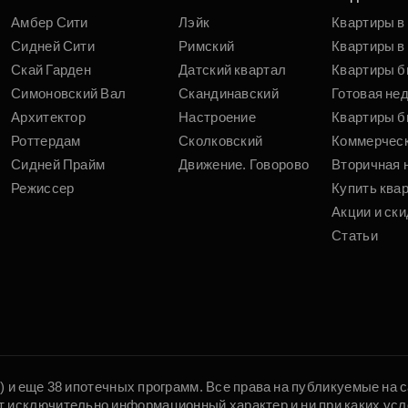
Амбер Сити
Лэйк
Квартиры в
Сидней Сити
Римский
Квартиры в 
Скай Гарден
Датский квартал
Квартиры б
Симоновский Вал
Скандинавский
Готовая не
Архитектор
Настроение
Квартиры б
Роттердам
Сколковский
Коммерчес
Сидней Прайм
Движение. Говорово
Вторичная 
Режиссер
Купить ква
Акции и ски
Статьи
5) и еще 38 ипотечных программ. Все права на публикуемые на
т исключительно информационный характер и ни при каких усл