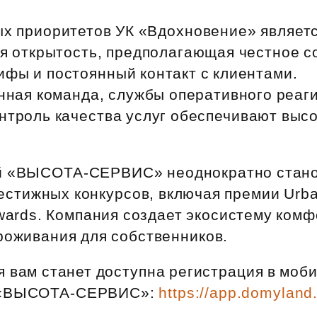
Субсидии
ых приоритетов УК «Вдохновение» являет
 открытость, предполагающая честное с
ифы и постоянный контакт с клиентами.
ная команда, службы оперативного реаг
нтроль качества услуг обеспечивают выс
ий «ВЫСОТА‑СЕРВИС» неоднократно стан
естижных конкурсов, включая премии Urb
wards. Компания создает экосистему ком
роживания для собственников.
я вам станет доступна регистрация в моб
 «ВЫСОТА‑СЕРВИС»:
https://app.domyland.