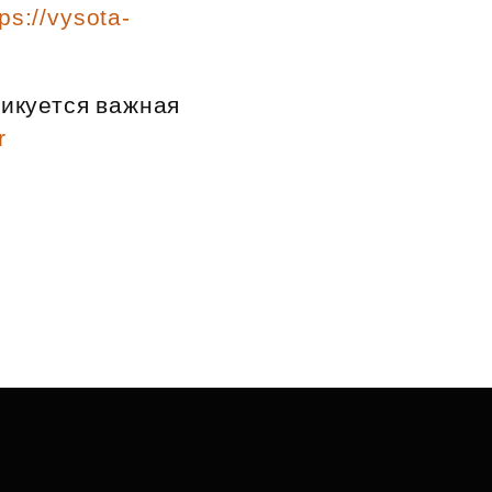
tps://vysota-
ликуется важная
r