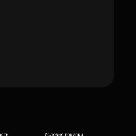
е квартиру мечты
ым вам параметрам
ость
Условия покупки