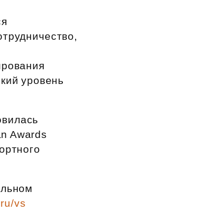
ся
отрудничество,
ирования
окий уровень
овилась
an Awards
фортного
ильном
ru/vs