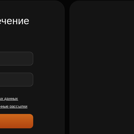
ечение
ых данных
нные рассылки