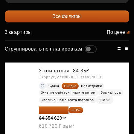
Все фильтры
3 квартиры
По цене
Сгруппировать по планировкам
3-комнатная,
84.3м²
1 корпус, 2 секция, 10 этаж, №118
Сдана
Скидка
Без отделки
Живите сейчас - платите потом
Вид на пруд
Увеличенная высота потолков
Ещё
51 483 696 ₽
-20%
64 354 620 ₽
610 720 ₽ за м²