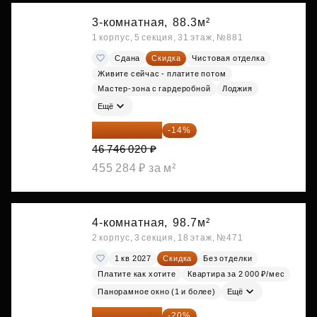
3-комнатная,
88.3м²
1 корпус, 5 секция, 31 этаж, №881
Сдана
Скидка
Чистовая отделка
Живите сейчас - платите потом
Мастер-зона с гардеробной
Лоджия
Ещё
40 201 577 ₽
-14%
46 746 020 ₽
455 284 ₽ за м²
4-комнатная,
98.7м²
2 корпус, 3 секция, 18 этаж, №471
1 кв 2027
Скидка
Без отделки
Платите как хотите
Квартира за 2 000 ₽/мес
Панорамное окно (1 и более)
Ещё
32 168 304 ₽
-20%