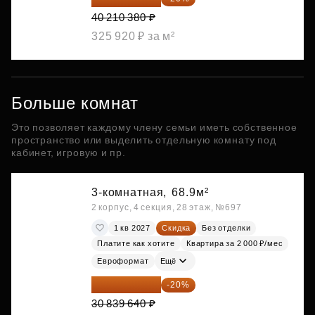
40 210 380 ₽
325 920 ₽ за м²
Больше комнат
Это позволяет каждому члену семьи иметь собственное
пространство или выделить отдельную комнату под
кабинет, игровую и пр.
3-комнатная,
68.9м²
2 корпус, 4 секция, 28 этаж, №697
1 кв 2027
Скидка
Без отделки
Платите как хотите
Квартира за 2 000 ₽/мес
Евроформат
Ещё
24 671 712 ₽
-20%
30 839 640 ₽