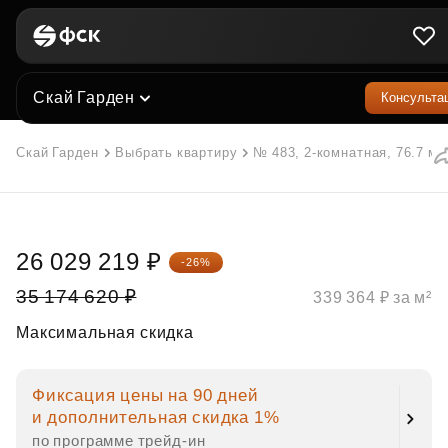
Скай Гарден
Консульта
Скай Гарден
Выбрать квартиру
№ 483, 2-комнатная, 76.7 м²
26 029 219 ₽
-26%
35 174 620 ₽
339 364 ₽ за м²
Максимальная скидка
Фиксация цены на 90 дней
и дополнительная скидка 1%
по программе трейд‑ин