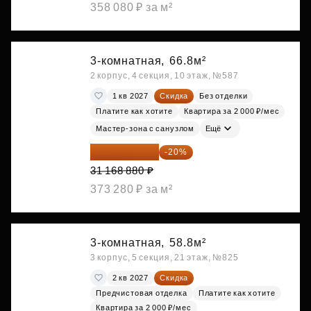
358 080 ₽ за м²
3-комнатная,
66.8м²
2 корпус, 4 секция, 10 этаж, №587
1 кв 2027
Скидка
Без отделки
Платите как хотите
Квартира за 2 000 ₽/мес
Мастер-зона с санузлом
Ещё
24 935 104 ₽
-20%
31 168 880 ₽
373 280 ₽ за м²
3-комнатная,
58.8м²
3 корпус, 5 секция, 21 этаж, №825
2 кв 2027
Скидка
Предчистовая отделка
Платите как хотите
Квартира за 2 000 ₽/мес