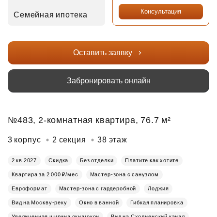
Консультация
Семейная ипотека
Оставить заявку
Забронировать онлайн
№483, 2-комнатная квартира, 76.7 м²
3 корпус
2 секция
38 этаж
2 кв 2027
Скидка
Без отделки
Платите как хотите
Квартира за 2 000 ₽/мес
Мастер-зона с санузлом
Евроформат
Мастер-зона с гардеробной
Лоджия
Вид на Москву-реку
Окно в ванной
Гибкая планировка
Увеличенная ширина окна/окон
Вид на Сходненский канал