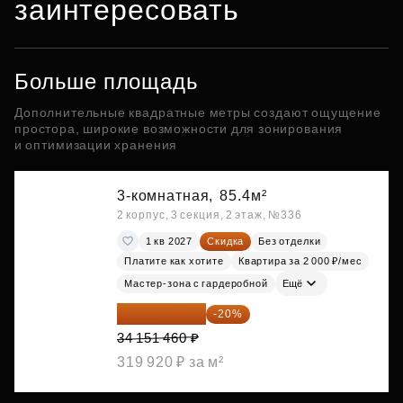
заинтересовать
Больше площадь
Дополнительные квадратные метры создают ощущение
простора, широкие возможности для зонирования
и оптимизации хранения
3-комнатная,
85.4м²
2 корпус, 3 секция, 2 этаж, №336
1 кв 2027
Скидка
Без отделки
Платите как хотите
Квартира за 2 000 ₽/мес
Мастер-зона с гардеробной
Ещё
27 321 168 ₽
-20%
34 151 460 ₽
319 920 ₽ за м²