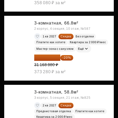
358 080 ₽ за м²
3-комнатная,
66.8м²
2 корпус, 4 секция, 10 этаж, №587
1 кв 2027
Скидка
Без отделки
Платите как хотите
Квартира за 2 000 ₽/мес
Мастер-зона с санузлом
Ещё
24 935 104 ₽
-20%
31 168 880 ₽
373 280 ₽ за м²
3-комнатная,
58.8м²
3 корпус, 5 секция, 21 этаж, №825
2 кв 2027
Скидка
Предчистовая отделка
Платите как хотите
Квартира за 2 000 ₽/мес