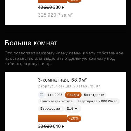
40 210 380 ₽
325 920 ₽ за м²
Больше комнат
Это позволяет каждому члену семьи иметь собственное
пространство или выделить отдельную комнату под
кабинет, игровую и пр.
3-комнатная,
68.9м²
2 корпус, 4 секция, 28 этаж, №697
1 кв 2027
Скидка
Без отделки
Платите как хотите
Квартира за 2 000 ₽/мес
Евроформат
Ещё
24 671 712 ₽
-20%
30 839 640 ₽