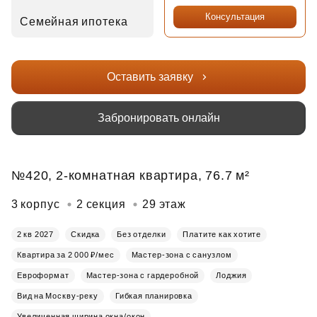
Консультация
Семейная ипотека
Оставить заявку
Забронировать онлайн
№420, 2-комнатная квартира, 76.7 м²
3 корпус
2 секция
29 этаж
2 кв 2027
Скидка
Без отделки
Платите как хотите
Квартира за 2 000 ₽/мес
Мастер-зона с санузлом
Евроформат
Мастер-зона с гардеробной
Лоджия
Вид на Москву-реку
Гибкая планировка
Увеличенная ширина окна/окон