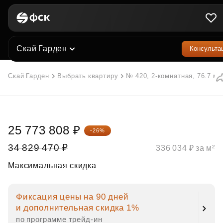
Скай Гарден
Консульта
Скай Гарден
Выбрать квартиру
№ 420, 2-комнатная, 76.7 м²
25 773 808 ₽
-26%
34 829 470 ₽
336 034 ₽ за м²
Максимальная скидка
Фиксация цены на 90 дней
и дополнительная скидка 1%
по программе трейд‑ин