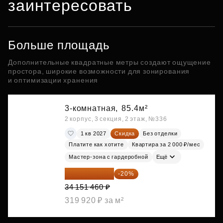
заинтересовать
Больше площадь
Дополнительные квадратные метры создают ощущение
простора, широкие возможности для зонирования
и оптимизации хранения
3-комнатная,
85.4м²
2 корпус, 3 секция, 2 этаж, №336
1 кв 2027
Скидка
Без отделки
Платите как хотите
Квартира за 2 000 ₽/мес
Мастер-зона с гардеробной
Ещё
27 321 168 ₽
-20%
34 151 460 ₽
319 920 ₽ за м²