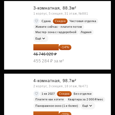
3-комнатная,
88.3м²
1 корпус, 5 секция, 31 этаж, №881
Сдана
Скидка
Чистовая отделка
Живите сейчас - платите потом
Мастер-зона с гардеробной
Лоджия
Ещё
40 201 577 ₽
-14%
46 746 020 ₽
455 284 ₽ за м²
4-комнатная,
98.7м²
2 корпус, 3 секция, 18 этаж, №471
1 кв 2027
Скидка
Без отделки
Платите как хотите
Квартира за 2 000 ₽/мес
Панорамное окно (1 и более)
Ещё
32 168 304 ₽
-20%