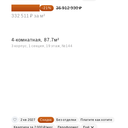
29 161 215 ₽
36 912 930 ₽
-21%
332 511 ₽ за м²
4-комнатная,
87.7м²
3 корпус, 1 секция, 19 этаж, №144
2 кв 2027
Скидка
Без отделки
Платите как хотите
Квартира за 2 000 ₽/мес
Евроформат
Ещё