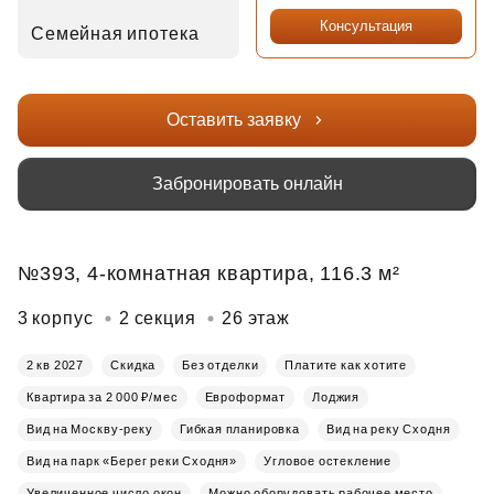
Консультация
Семейная ипотека
Оставить заявку
Забронировать онлайн
№393, 4-комнатная квартира, 116.3 м²
3 корпус
2 секция
26 этаж
2 кв 2027
Скидка
Без отделки
Платите как хотите
Квартира за 2 000 ₽/мес
Евроформат
Лоджия
Вид на Москву-реку
Гибкая планировка
Вид на реку Сходня
Вид на парк «Берег реки Сходня»
Угловое остекление
Увеличенное число окон
Можно оборудовать рабочее место