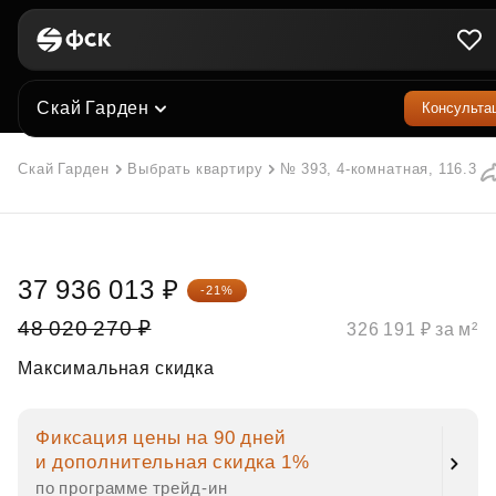
Скай Гарден
Консульта
Скай Гарден
Выбрать квартиру
№ 393, 4-комнатная, 116.3 м
37 936 013 ₽
-21%
48 020 270 ₽
326 191 ₽ за м²
Максимальная скидка
Фиксация цены на 90 дней
и дополнительная скидка 1%
по программе трейд‑ин