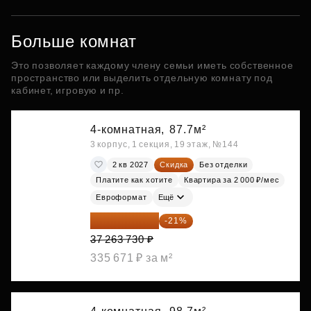
Больше комнат
Это позволяет каждому члену семьи иметь собственное
пространство или выделить отдельную комнату под
кабинет, игровую и пр.
4-комнатная,
87.7м²
3 корпус, 1 секция, 19 этаж, №144
2 кв 2027
Скидка
Без отделки
Платите как хотите
Квартира за 2 000 ₽/мес
Евроформат
Ещё
29 438 347 ₽
-21%
37 263 730 ₽
335 671 ₽ за м²