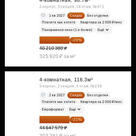
4-комнатная,
98.7м²
2 корпус, 3 секция, 18 этаж, №471
1 кв 2027
Скидка
Без отделки
Платите как хотите
Квартира за 2 000 ₽/мес
Панорамное окно (1 и более)
Ещё
32 168 304 ₽
-20%
40 210 380 ₽
325 920 ₽ за м²
4-комнатная,
116.3м²
3 корпус, 2 секция, 4 этаж, №239
2 кв 2027
Скидка
Без отделки
Платите как хотите
Квартира за 2 000 ₽/мес
Евроформат
Ещё
35 271 580 ₽
-21%
44 647 570 ₽
303 281 ₽ за м²