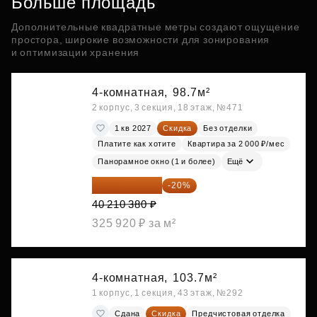
Больше площадь
Дополнительные квадратные метры создают ощущение
простора, широкие возможности для зонирования
и оптимизации хранения
4-комнатная,
98.7м²
2 корпус, 3 секция, 18 этаж, №471
1 кв 2027
Скидка
Без отделки
Платите как хотите
Квартира за 2 000 ₽/мес
Панорамное окно (1 и более)
Ещё
32 168 304 ₽
-20%
40 210 380 ₽
325 920 ₽ за м²
4-комнатная,
103.7м²
1 корпус, 1 секция, 43 этаж, №292
Сдана
Скидка
Предчистовая отделка