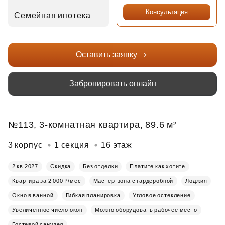
Консультация
Семейная ипотека
Оставить заявку
Забронировать онлайн
№113, 3-комнатная квартира, 89.6 м²
3 корпус
1 секция
16 этаж
2 кв 2027
Скидка
Без отделки
Платите как хотите
Квартира за 2 000 ₽/мес
Мастер-зона с гардеробной
Лоджия
Окно в ванной
Гибкая планировка
Угловое остекление
Увеличенное число окон
Можно оборудовать рабочее место
Гостевой санузел