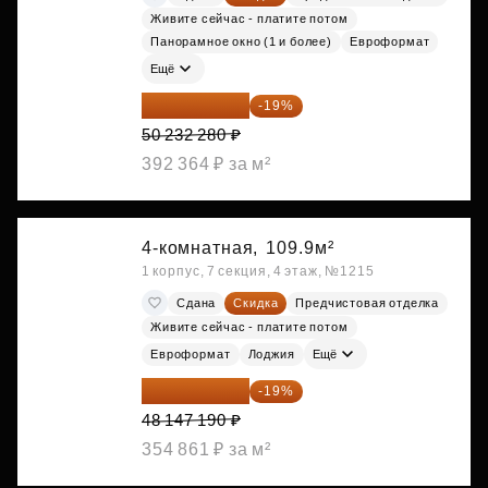
Живите сейчас - платите потом
Панорамное окно (1 и более)
Евроформат
Ещё
40 688 147 ₽
-19%
50 232 280 ₽
392 364 ₽ за м²
4-комнатная,
109.9м²
1 корпус, 7 секция, 4 этаж, №1215
Сдана
Скидка
Предчистовая отделка
Живите сейчас - платите потом
Евроформат
Лоджия
Ещё
38 999 224 ₽
-19%
48 147 190 ₽
354 861 ₽ за м²