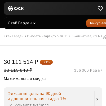
Скай Гарден
Консульта
Скай Гарден
Выбрать квартиру
№ 113, 3-комнатная, 89.6 м²
30 111 514 ₽
-21%
38 115 840 ₽
336 066 ₽ за м²
Максимальная скидка
Фиксация цены на 90 дней
и дополнительная скидка 1%
по программе трейд‑ин