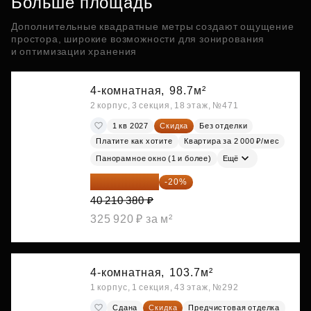
Больше площадь
Дополнительные квадратные метры создают ощущение
простора, широкие возможности для зонирования
и оптимизации хранения
4-комнатная,
98.7м²
2 корпус, 3 секция, 18 этаж, №471
1 кв 2027
Скидка
Без отделки
Платите как хотите
Квартира за 2 000 ₽/мес
Панорамное окно (1 и более)
Ещё
32 168 304 ₽
-20%
40 210 380 ₽
325 920 ₽ за м²
4-комнатная,
103.7м²
1 корпус, 1 секция, 43 этаж, №292
Сдана
Скидка
Предчистовая отделка