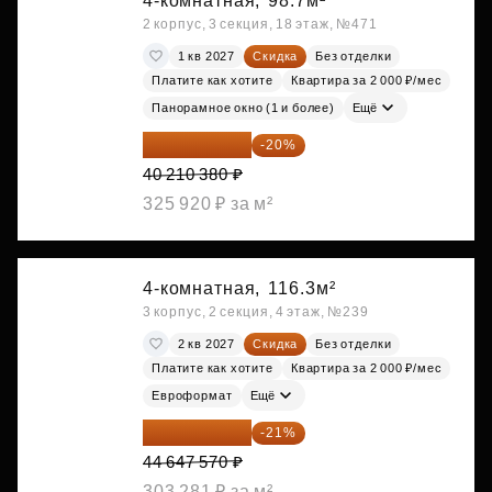
4-комнатная,
98.7м²
2 корпус, 3 секция, 18 этаж, №471
1 кв 2027
Скидка
Без отделки
Платите как хотите
Квартира за 2 000 ₽/мес
Панорамное окно (1 и более)
Ещё
32 168 304 ₽
-20%
40 210 380 ₽
325 920 ₽ за м²
4-комнатная,
116.3м²
3 корпус, 2 секция, 4 этаж, №239
2 кв 2027
Скидка
Без отделки
Платите как хотите
Квартира за 2 000 ₽/мес
Евроформат
Ещё
35 271 580 ₽
-21%
44 647 570 ₽
303 281 ₽ за м²