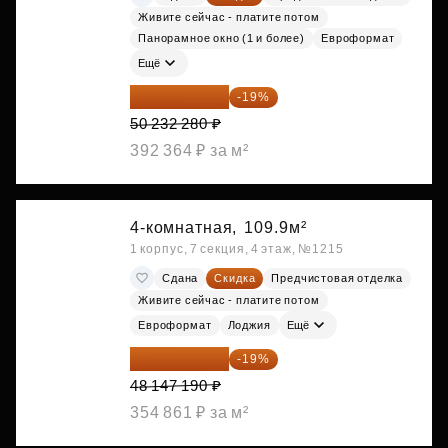
Живите сейчас - платите потом
Панорамное окно (1 и более)
Евроформат
Ещё
40 688 147 ₽
-19%
50 232 280 ₽
392 364 ₽ за м²
4-комнатная,
109.9м²
1 корпус, 7 секция, 4 этаж, №1215
Сдана
Скидка
Предчистовая отделка
Живите сейчас - платите потом
Евроформат
Лоджия
Ещё
38 999 224 ₽
-19%
48 147 190 ₽
354 861 ₽ за м²