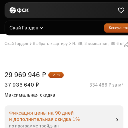
Скай Гарден
Консульта
Скай Гарден
Выбрать квартиру
№ 89, 3-комнатная, 89.6 м²
29 969 946 ₽
-21%
37 936 640 ₽
334 486 ₽ за м²
Максимальная скидка
Фиксация цены на 90 дней
и дополнительная скидка 1%
по программе трейд‑ин