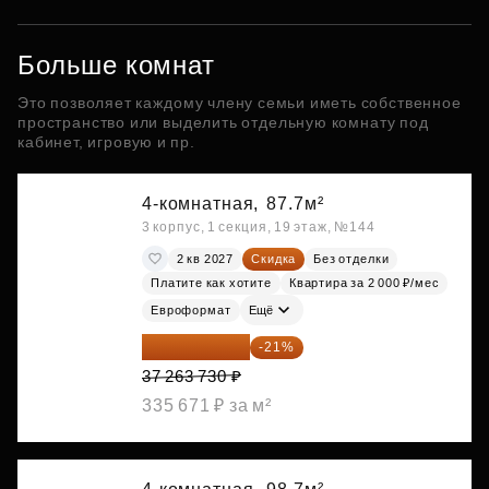
Больше комнат
Это позволяет каждому члену семьи иметь собственное
пространство или выделить отдельную комнату под
кабинет, игровую и пр.
4-комнатная,
87.7м²
3 корпус, 1 секция, 19 этаж, №144
2 кв 2027
Скидка
Без отделки
Платите как хотите
Квартира за 2 000 ₽/мес
Евроформат
Ещё
29 438 347 ₽
-21%
37 263 730 ₽
335 671 ₽ за м²