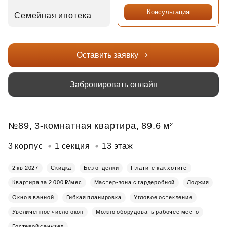
Консультация
Семейная ипотека
Оставить заявку
Забронировать онлайн
№89, 3-комнатная квартира, 89.6 м²
3 корпус
1 секция
13 этаж
2 кв 2027
Скидка
Без отделки
Платите как хотите
Квартира за 2 000 ₽/мес
Мастер-зона с гардеробной
Лоджия
Окно в ванной
Гибкая планировка
Угловое остекление
Увеличенное число окон
Можно оборудовать рабочее место
Гостевой санузел