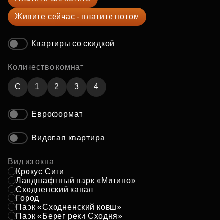
Живите сейчас - платите потом
Квартиры со скидкой
Количество комнат
C
1
2
3
4
Евроформат
Видовая квартира
Вид из окна
Крокус Сити
Ландшафтный парк «Митино»
Сходненский канал
Город
Парк «Сходненский ковш»
Парк «Берег реки Сходня»