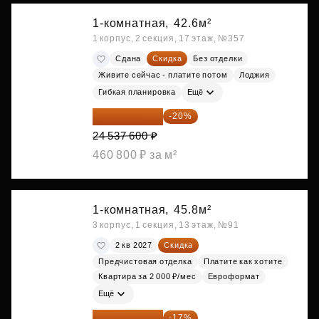
1-комнатная,
42.6м²
1 корпус, 2 секция, 17 этаж, №357
Сдана
Скидка
Без отделки
Живите сейчас - платите потом
Лоджия
Гибкая планировка
Ещё
19 630 080 ₽
-20%
24 537 600 ₽
460 800 ₽ за м²
1-комнатная,
45.8м²
3 корпус, 1 секция, 13 этаж, №91
2 кв 2027
Скидка
Предчистовая отделка
Платите как хотите
Квартира за 2 000 ₽/мес
Евроформат
Ещё
20 014 371 ₽
-17%