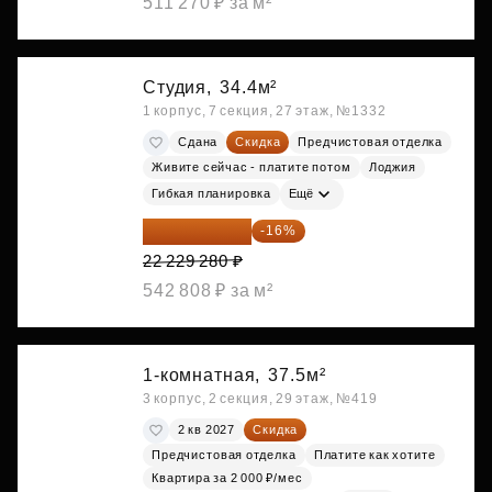
511 270 ₽ за м²
Студия,
34.4м²
1 корпус, 7 секция, 27 этаж, №1332
Сдана
Скидка
Предчистовая отделка
Живите сейчас - платите потом
Лоджия
Гибкая планировка
Ещё
18 672 595 ₽
-16%
22 229 280 ₽
542 808 ₽ за м²
1-комнатная,
37.5м²
3 корпус, 2 секция, 29 этаж, №419
2 кв 2027
Скидка
Предчистовая отделка
Платите как хотите
Квартира за 2 000 ₽/мес