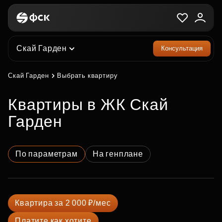
Скай Гарден
Консультация
Скай Гарден
Выбрать квартиру
квартиры в ЖК Скай
Гарден
По параметрам
На генплане
Квартира за 2 000 ₽/мес
Платите как хотите