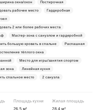
 ширина окна/окон
Постирочная
довать рабочее место
Гардеробная
узел
овать 2 или более рабочих места
аф
Мастер-зона с санузлом и гардеробной
ить большую кровать в спальне
Распашная
стекление тёплого окна
ванной
Место для игры/занятия спортом
ая зона
Линейная кухня
ить спальное место
2 санузла
адь
Площадь кухни
Жилая площадь
26.5 м²
28.4 м²