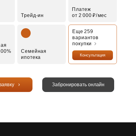
Платеж
Трейд‑ин
от 2 000 ₽⁠/⁠мес
Еще 259
вариантов
покупки
ная
 100%
Семейная
Консультация
ипотека
заявку
Забронировать онлайн