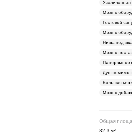
Субсидии
Увеличенная
Можно обору
Гостевой сан
Можно оборуд
Ниша под шк
Можно постав
Панорамное о
Душ помимо 
Большая мягк
Можно добав
Общая площ
82.3 м²