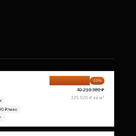
32 168 304 ₽
-20%
40 210 380 ₽
325 920 ₽ за м²
и
00 ₽/мес