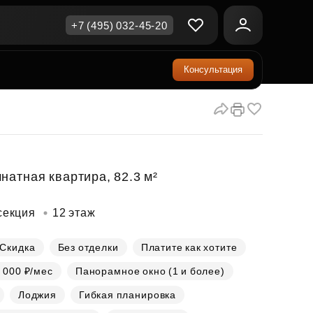
+7 (495) 032-45-20
Консультация
ичная недвижимость
еринский капитал
ите сейчас — платите
ка и продажа
ом
упка онлайн
Все акции
А
родная недвижимость
и скидки
натная квартира, 82.3 м²
рт в окружении природы
Все акции
секция
12 этаж
стиции в коммерцию
возможности для роста
Скидка
Без отделки
Платите как хотите
 000 ₽/мес
Панорамное окно (1 и более)
осы и ответы
Лоджия
Гибкая планировка
ы на популярные вопросы