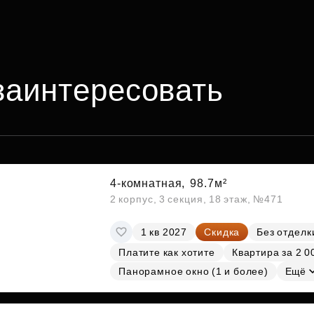
заинтересовать
4-комнатная,
98.7м²
2 корпус, 3 секция, 18 этаж, №471
1 кв 2027
Скидка
Без отделк
Платите как хотите
Квартира за 2 0
Панорамное окно (1 и более)
Ещё