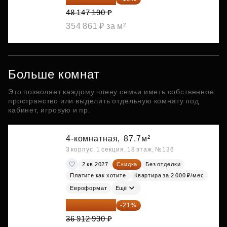
48 147 190 ₽
354 861 ₽ за м²
Больше комнат
Это позволяет каждому члену семьи иметь собственное
пространство или выделить отдельную комнату под
кабинет, игровую и пр.
4-комнатная,
87.7м²
3 корпус, 1 секция, 18 этаж, №136
2 кв 2027
Скидка
Без отделки
Платите как хотите
Квартира за 2 000 ₽/мес
Евроформат
Ещё
29 161 215 ₽
-21%
36 912 930 ₽