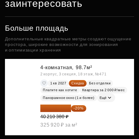
заинтересовать
Больше площадь
Дополнительные квадратные метры создают ощущение
простора, широкие возможности для зонирования
и оптимизации хранения
4-комнатная,
98.7м²
2 корпус, 3 секция, 18 этаж, №471
1 кв 2027
Скидка
Без отделки
Платите как хотите
Квартира за 2 000 ₽/мес
Панорамное окно (1 и более)
Ещё
32 168 304 ₽
-20%
40 210 380 ₽
325 920 ₽ за м²