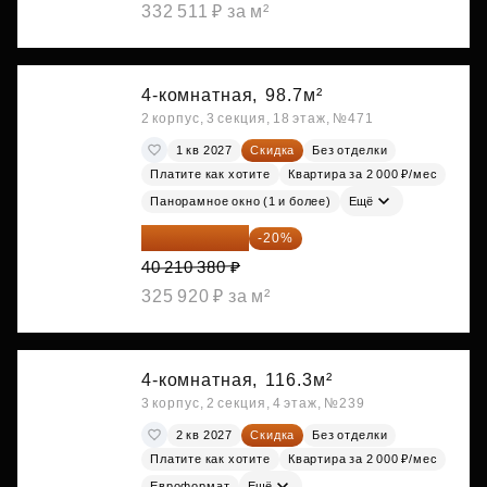
332 511 ₽ за м²
4-комнатная,
98.7м²
2 корпус, 3 секция, 18 этаж, №471
1 кв 2027
Скидка
Без отделки
Платите как хотите
Квартира за 2 000 ₽/мес
Панорамное окно (1 и более)
Ещё
32 168 304 ₽
-20%
40 210 380 ₽
325 920 ₽ за м²
4-комнатная,
116.3м²
3 корпус, 2 секция, 4 этаж, №239
2 кв 2027
Скидка
Без отделки
Платите как хотите
Квартира за 2 000 ₽/мес
Евроформат
Ещё