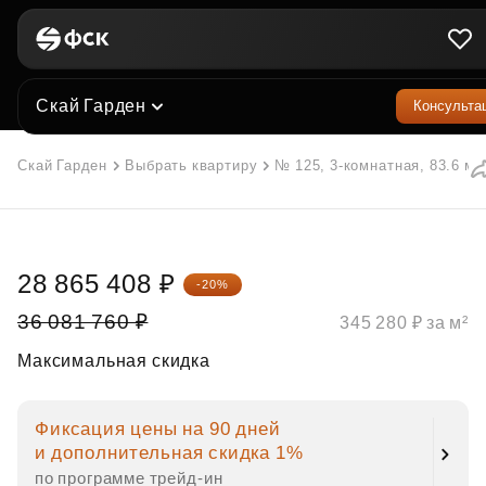
Скай Гарден
Консульта
Скай Гарден
Выбрать квартиру
№ 125, 3-комнатная, 83.6 м²
28 865 408 ₽
-20%
36 081 760 ₽
345 280 ₽ за м²
Максимальная скидка
Фиксация цены на 90 дней
и дополнительная скидка 1%
по программе трейд‑ин