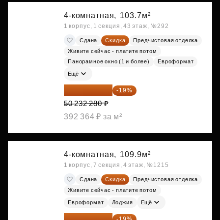
4-комнатная,
103.7м²
1 корпус, 1 секция, 43 этаж, №292
Сдана
Скидка
Предчистовая отделка
Живите сейчас - платите потом
Панорамное окно (1 и более)
Евроформат
Ещё
40 688 147 ₽
-19%
50 232 280 ₽
392 364 ₽ за м²
4-комнатная,
109.9м²
1 корпус, 7 секция, 4 этаж, №1215
Сдана
Скидка
Предчистовая отделка
Живите сейчас - платите потом
Евроформат
Лоджия
Ещё
38 999 224 ₽
-19%