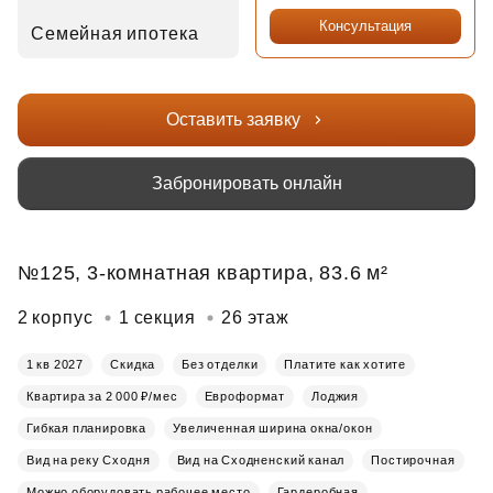
Консультация
Семейная ипотека
Оставить заявку
Забронировать онлайн
№125, 3-комнатная квартира, 83.6 м²
2 корпус
1 секция
26 этаж
1 кв 2027
Скидка
Без отделки
Платите как хотите
Квартира за 2 000 ₽/мес
Евроформат
Лоджия
Гибкая планировка
Увеличенная ширина окна/окон
Вид на реку Сходня
Вид на Сходненский канал
Постирочная
Можно оборудовать рабочее место
Гардеробная