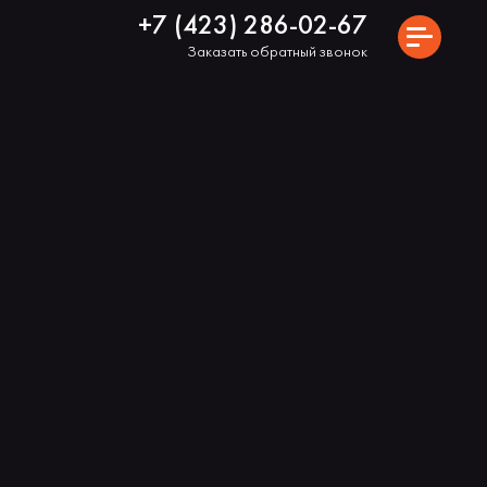
+7 (423) 286-02-67
Заказать обратный звонок
Я
ИПОТЕКА
ПРЕМИЯ
КТЕ
АКЦИИ
ЛОЖЕНИЕ
НОВОСТИ
Н
ХОД СТРОИТЕЛЬСТВА
КОМАНДА ПРОЕКТА
КОНТАКТЫ
Ь КВАРТИРУ
Видео о проекте
Панорама 360°
Камера онлайн