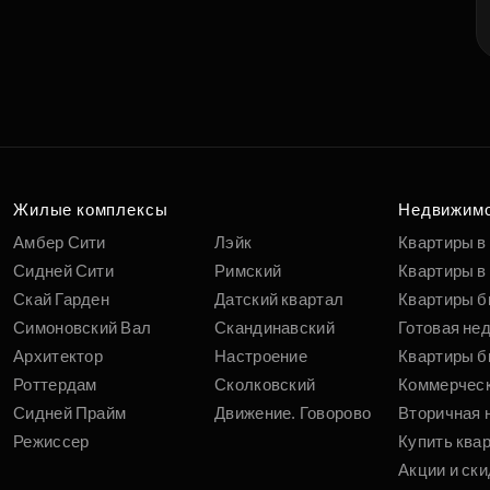
Жилые комплексы
Недвижим
Амбер Сити
Лэйк
Квартиры в
Сидней Сити
Римский
Квартиры в 
Скай Гарден
Датский квартал
Квартиры б
Симоновский Вал
Скандинавский
Готовая не
Архитектор
Настроение
Квартиры б
Роттердам
Сколковский
Коммерчес
Сидней Прайм
Движение. Говорово
Вторичная 
Режиссер
Купить ква
Акции и ски