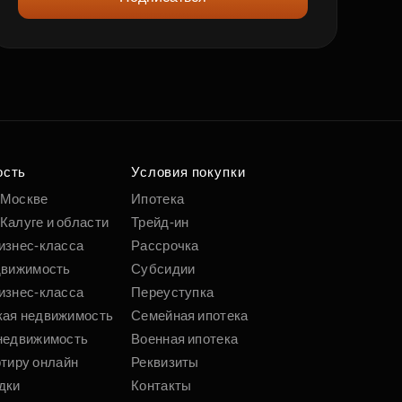
ость
Условия покупки
 Москве
Ипотека
Калуге и области
Трейд-ин
изнес-класса
Рассрочка
движимость
Субсидии
изнес-класса
Переуступка
кая недвижимость
Семейная ипотека
недвижимость
Военная ипотека
ртиру онлайн
Реквизиты
дки
Контакты