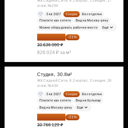
ЖК Сидней Сити, 6.1 корпус, 1 секция, 27
этаж, №204
3 кв 2027
Скидка
Без отделки
Платите как хотите
Вид на Москву-реку
Можно оборудовать рабочее место
Ещё
24 202 503 ₽
-21%
30 636 080 ₽
826 024 ₽ за м²
Студия,
30.8м²
ЖК Сидней Сити, 6.2 корпус, 2 секция, 26
этаж, №434
3 кв 2027
Скидка
Без отделки
Платите как хотите
Вид на бульвар
Вид на Москву-реку
Ещё
24 305 235 ₽
-21%
30 766 120 ₽