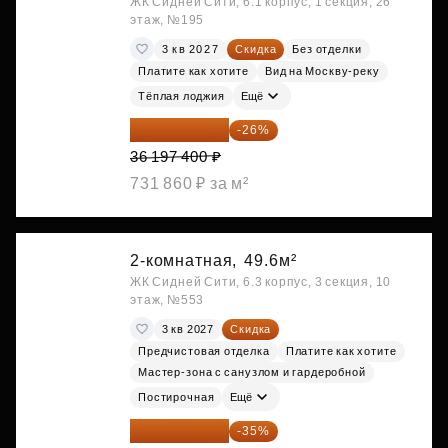
ЖК Сидней Сити, 6.1 корпус, 1 секция, 26
этаж, №195
3 кв 2027
Скидка
Без отделки
Платите как хотите
Вид на Москву-реку
Тёплая лоджия
Ещё
26 786 076 ₽
-26%
36 197 400 ₽
731 860 ₽ за м²
2-комнатная,
49.6м²
ЖК Сидней Сити, 6.3 корпус, 3 секция, 10
этаж, №553
3 кв 2027
Скидка
Предчистовая отделка
Платите как хотите
Мастер-зона с санузлом и гардеробной
Постирочная
Ещё
28 158 416 ₽
-35%