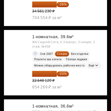
25 575 310 ₽
-26%
34 561 230 ₽
704 554 ₽ за м²
1-комнатная,
39.6м²
ЖК Сидней Сити, 6.3 корпус, 3 секция, 2
этаж, №458
3 кв 2027
Скидка
Без отделки
Платите как хотите
Тёплая лоджия
Можно оборудовать рабочее место
Ещё
25 909 052 ₽
-23%
33 648 120 ₽
654 269 ₽ за м²
1-комнатная,
36.6м²