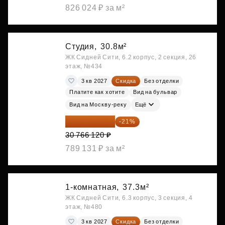
826 024 ₽ за м²
Студия,
30.8м²
ЖК Сидней Сити, 6.2 корпус, 2 секция, 26
этаж, №434
3 кв 2027
Скидка
Без отделки
Платите как хотите
Вид на бульвар
Вид на Москву-реку
Ещё
24 305 235 ₽
-21%
30 766 120 ₽
789 131 ₽ за м²
1-комнатная,
37.3м²
ЖК Сидней Сити, 6.3 корпус, 3 секция, 4
этаж, №480
3 кв 2027
Скидка
Без отделки