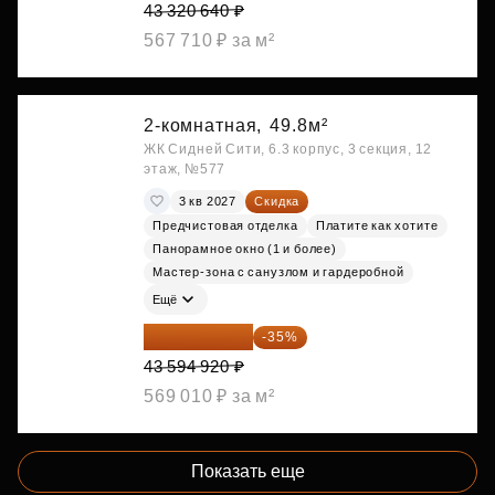
43 320 640 ₽
567 710 ₽ за м²
2-комнатная,
49.8м²
ЖК Сидней Сити, 6.3 корпус, 3 секция, 12
этаж, №577
3 кв 2027
Скидка
Предчистовая отделка
Платите как хотите
Панорамное окно (1 и более)
Мастер-зона с санузлом и гардеробной
Ещё
28 336 698 ₽
-35%
43 594 920 ₽
569 010 ₽ за м²
Показать еще