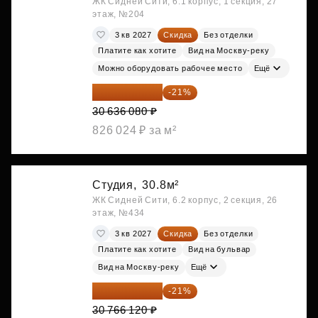
ЖК Сидней Сити, 6.1 корпус, 1 секция, 27
этаж, №204
3 кв 2027
Скидка
Без отделки
Платите как хотите
Вид на Москву-реку
Можно оборудовать рабочее место
Ещё
24 202 503 ₽
-21%
30 636 080 ₽
826 024 ₽ за м²
Студия,
30.8м²
ЖК Сидней Сити, 6.2 корпус, 2 секция, 26
этаж, №434
3 кв 2027
Скидка
Без отделки
Платите как хотите
Вид на бульвар
Вид на Москву-реку
Ещё
24 305 235 ₽
-21%
30 766 120 ₽