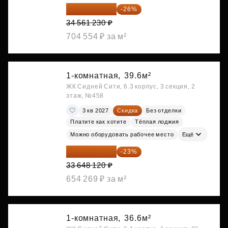
25 575 310 ₽
-26%
34 561 230 ₽
704 554 ₽ за м²
1-комнатная,
39.6м²
ЖК Сидней Сити, 6.3 корпус, 3 секция, 2
этаж, №458
3 кв 2027
Скидка
Без отделки
Платите как хотите
Тёплая лоджия
Можно оборудовать рабочее место
Ещё
25 909 052 ₽
-23%
33 648 120 ₽
654 269 ₽ за м²
1-комнатная,
36.6м²