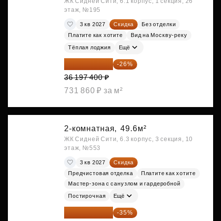
ЖК Сидней Сити, 6.1 корпус, 1 секция, 26
этаж, №195
3 кв 2027
Скидка
Без отделки
Платите как хотите
Вид на Москву-реку
Тёплая лоджия
Ещё
26 786 076 ₽
-26%
36 197 400 ₽
731 860 ₽ за м²
2-комнатная,
49.6м²
ЖК Сидней Сити, 6.3 корпус, 3 секция, 10
этаж, №553
3 кв 2027
Скидка
Предчистовая отделка
Платите как хотите
Мастер-зона с санузлом и гардеробной
Постирочная
Ещё
28 158 416 ₽
-35%