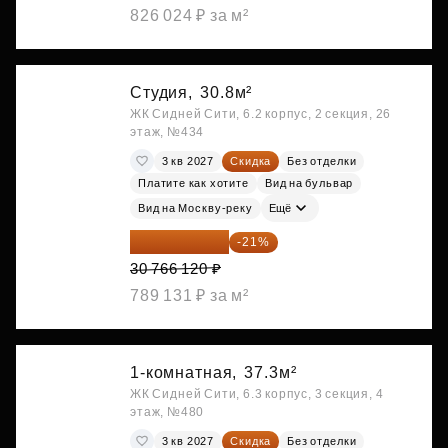
826 024 ₽ за м²
Студия,
30.8м²
ЖК Сидней Сити, 6.2 корпус, 2 секция, 26
этаж, №434
3 кв 2027
Скидка
Без отделки
Платите как хотите
Вид на бульвар
Вид на Москву-реку
Ещё
24 305 235 ₽
-21%
30 766 120 ₽
789 131 ₽ за м²
1-комнатная,
37.3м²
ЖК Сидней Сити, 6.3 корпус, 3 секция, 4
этаж, №480
3 кв 2027
Скидка
Без отделки