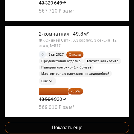
43 320 640 ₽
567 710 ₽ за м²
2-комнатная,
49.8м²
ЖК Сидней Сити, 6.3 корпус, 3 секция, 12
этаж, №577
3 кв 2027
Скидка
Предчистовая отделка
Платите как хотите
Панорамное окно (1 и более)
Мастер-зона с санузлом и гардеробной
Ещё
28 336 698 ₽
-35%
43 594 920 ₽
569 010 ₽ за м²
Показать еще