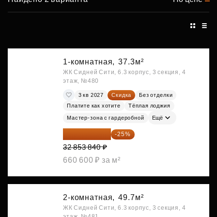
1-комнатная,
37.3м²
ЖК Сидней Сити, 6.3 корпус, 3 секция, 4
этаж, №480
3 кв 2027
Скидка
Без отделки
Платите как хотите
Тёплая лоджия
Мастер-зона с гардеробной
Ещё
24 640 380 ₽
-25%
32 853 840 ₽
660 600 ₽ за м²
2-комнатная,
49.7м²
ЖК Сидней Сити, 6.3 корпус, 3 секция, 4
этаж, №481