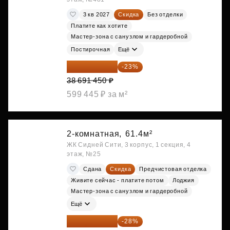
3 кв 2027
Скидка
Без отделки
Платите как хотите
Мастер-зона с санузлом и гардеробной
Постирочная
Ещё
29 792 417 ₽
-23%
38 691 450 ₽
599 445 ₽ за м²
2-комнатная,
61.4м²
ЖК Сидней Сити, 3 корпус, 1 секция, 4
этаж, №25
Сдана
Скидка
Предчистовая отделка
Живите сейчас - платите потом
Лоджия
Мастер-зона с санузлом и гардеробной
Ещё
40 711 147 ₽
-28%