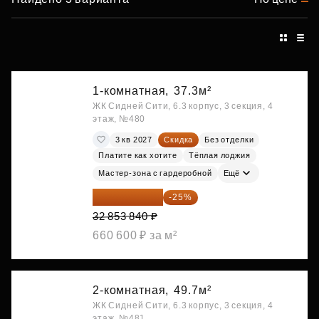
1-комнатная,
37.3м²
ЖК Сидней Сити, 6.3 корпус, 3 секция, 4
этаж, №480
3 кв 2027
Скидка
Без отделки
Платите как хотите
Тёплая лоджия
Мастер-зона с гардеробной
Ещё
24 640 380 ₽
-25%
32 853 840 ₽
660 600 ₽ за м²
2-комнатная,
49.7м²
ЖК Сидней Сити, 6.3 корпус, 3 секция, 4
этаж, №481