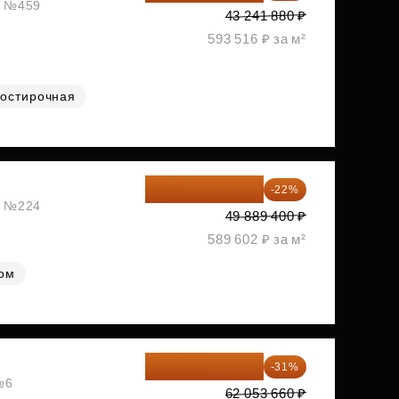
ж, №459
43 241 880 ₽
593 516 ₽ за м²
остирочная
38 913 732 ₽
-22%
ж, №224
49 889 400 ₽
589 602 ₽ за м²
лом
42 817 025 ₽
-31%
№6
62 053 660 ₽