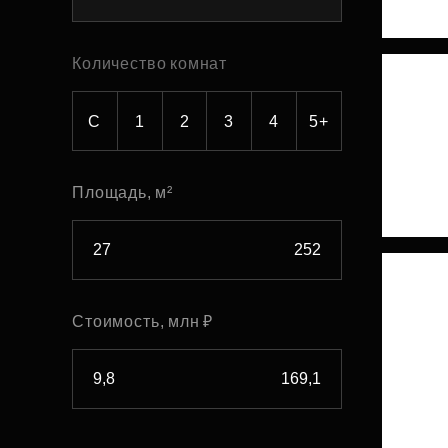
Рефинансирование
Количество комнат
С
1
2
3
4
5+
Площадь, м²
Стоимость, млн ₽