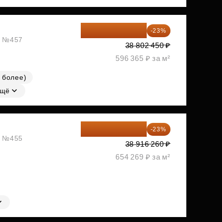
29 877 887 ₽
-23%
ж, №457
38 802 450 ₽
596 365 ₽ за м²
 более)
щё
29 965 520 ₽
-23%
ж, №455
38 916 260 ₽
654 269 ₽ за м²