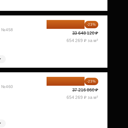
25 909 052 ₽
-23%
ж, №458
33 648 120 ₽
654 269 ₽ за м²
28 656 982 ₽
-23%
ж, №460
37 216 860 ₽
654 269 ₽ за м²