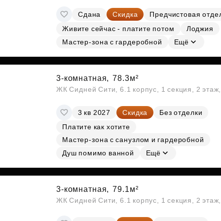
Сдана
Скидка
Предчистовая отде
Живите сейчас - платите потом
Лоджия
Мастер-зона с гардеробной
Ещё
3-комнатная,
78.3м²
ЖК Сидней Сити, 6.1 корпус, 1 секция, 2 этаж
3 кв 2027
Скидка
Без отделки
Платите как хотите
Мастер-зона с санузлом и гардеробной
Душ помимо ванной
Ещё
3-комнатная,
79.1м²
ЖК Сидней Сити, 6.1 корпус, 1 секция, 2 этаж