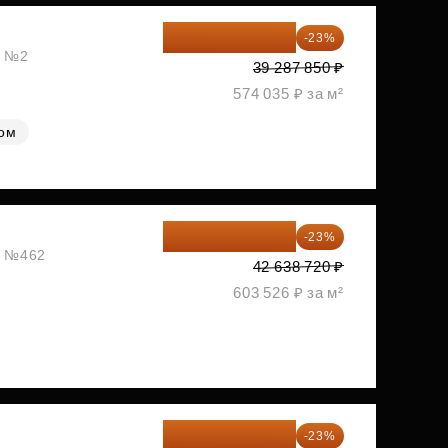
30 251 645 ₽
-23%
, №2
39 287 850 ₽
574 035 ₽ за м²
лом
32 831 814 ₽
-23%
ж, №462
42 638 720 ₽
603 526 ₽ за м²
33 296 248 ₽
-23%