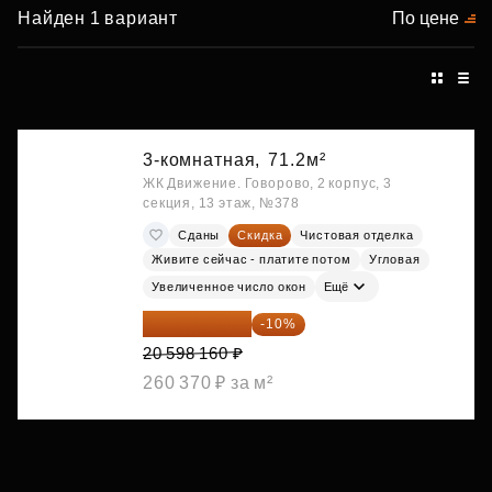
Найден 1 вариант
По цене
3-комнатная,
71.2м²
ЖК Движение. Говорово, 2 корпус, 3
секция, 13 этаж, №378
Сданы
Скидка
Чистовая отделка
Живите сейчас - платите потом
Угловая
Увеличенное число окон
Ещё
18 538 344 ₽
-10%
20 598 160 ₽
260 370 ₽ за м²