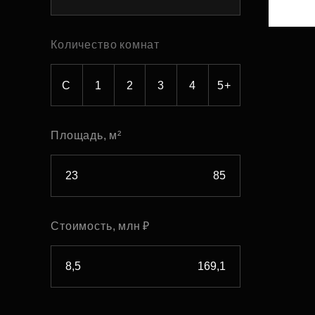
Рефинансирование
Количество комнат
С
1
2
3
4
5+
Площадь, м²
Стоимость, млн ₽