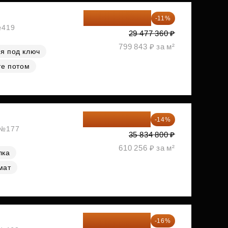
26 234 850 ₽
-11%
№419
29 477 360 ₽
799 843 ₽ за м²
я под ключ
те потом
30 817 928 ₽
-14%
, №177
35 834 800 ₽
610 256 ₽ за м²
лка
мат
34 338 595 ₽
-16%