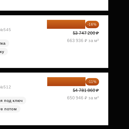
45 147 648 ₽
-16%
, №545
53 747 200 ₽
663 936 ₽ за м²
лка
ку
48 755 855 ₽
-11%
, №512
54 781 860 ₽
650 946 ₽ за м²
я под ключ
те потом