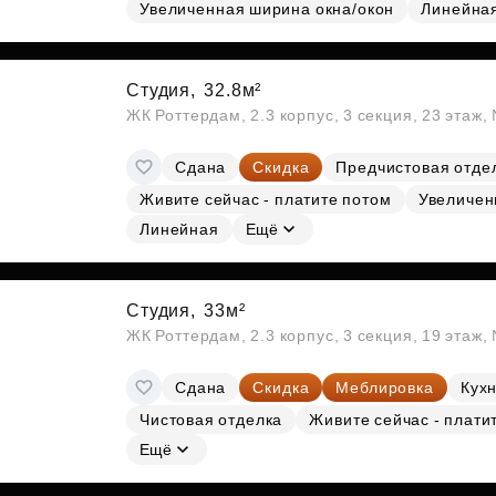
Субсидии
Увеличенная ширина окна/окон
Линейна
Студия,
32.8м²
ЖК Роттердам, 2.3 корпус, 3 секция, 23 этаж
Сдана
Скидка
Предчистовая отде
Живите сейчас - платите потом
Увеличен
Линейная
Ещё
Студия,
33м²
ЖК Роттердам, 2.3 корпус, 3 секция, 19 этаж
Сдана
Скидка
Меблировка
Кухн
Чистовая отделка
Живите сейчас - плати
Ещё