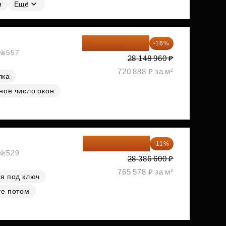
я
Ещё
23 645 126 ₽
-16%
, №557
28 148 960 ₽
720 888 ₽ за м²
лка
ное число окон
25 264 074 ₽
-11%
, №529
28 386 600 ₽
765 578 ₽ за м²
я под ключ
те потом