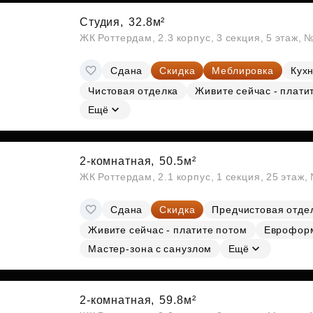
Студия,
32.8м²
ЖК Роттердам, 2.3 корпус, 3 секция, 5 этаж, 
Сдана
Скидка
Меблировка
Кухн
Чистовая отделка
Живите сейчас - плати
Ещё
2-комнатная,
50.5м²
ЖК Роттердам, 2.1 корпус, 1 секция, 25 этаж
Сдана
Скидка
Предчистовая отде
Живите сейчас - платите потом
Еврофор
Мастер-зона с санузлом
Ещё
2-комнатная,
59.8м²