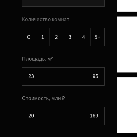
Рефинансирование
Количество комнат
С
1
2
3
4
5+
Площадь, м²
Стоимость, млн ₽