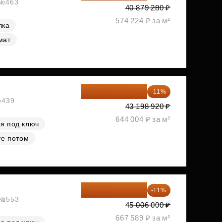
 №463
40 879 280 ₽
574 224 ₽ за м²
лка
мат
38 447 039 ₽
-11%
№439
43 198 920 ₽
644 004 ₽ за м²
я под ключ
те потом
40 055 340 ₽
-11%
, №553
45 006 000 ₽
667 589 ₽ за м²