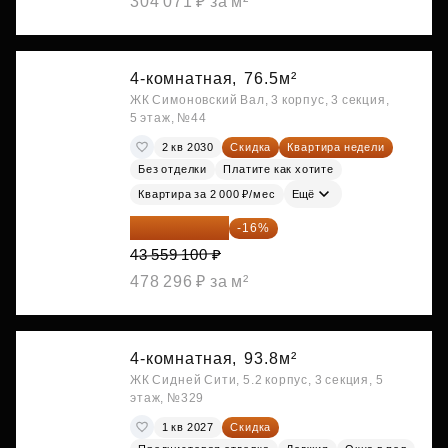
304 071 ₽ за м²
4-комнатная,
76.5м²
ЖК Симоновский Вал, 3 корпус, 3 секция,
5 этаж, №44
2 кв 2030
Скидка
Квартира недели
Без отделки
Платите как хотите
Квартира за 2 000 ₽/мес
Ещё
36 589 644 ₽
-16%
43 559 100 ₽
478 296 ₽ за м²
4-комнатная,
93.8м²
ЖК Сидней Сити, 5.2 корпус, 3 секция, 5
этаж, №329
1 кв 2027
Скидка