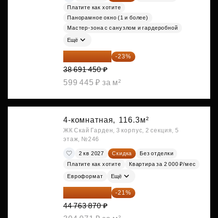
Платите как хотите
Панорамное окно (1 и более)
Мастер-зона с санузлом и гардеробной
Ещё
29 792 417 ₽
-23%
38 691 450 ₽
599 445 ₽ за м²
4-комнатная,
116.3м²
ЖК Скай Гарден, 3 корпус, 2 секция, 5
этаж, №246
2 кв 2027
Скидка
Без отделки
Платите как хотите
Квартира за 2 000 ₽/мес
Евроформат
Ещё
35 363 457 ₽
-21%
44 763 870 ₽