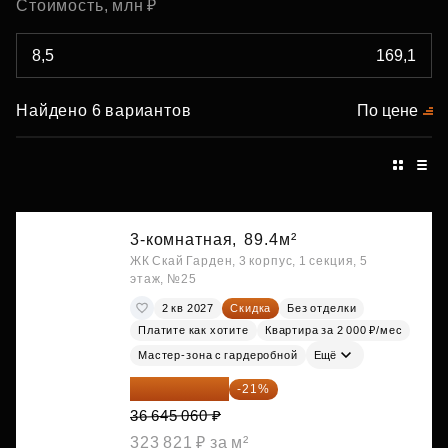
Стоимость, млн ₽
Найдено 6 вариантов
По цене
3-комнатная,
89.4м²
ЖК Скай Гарден, 3 корпус, 1 секция, 5
этаж, №25
2 кв 2027
Скидка
Без отделки
Платите как хотите
Квартира за 2 000 ₽/мес
Мастер-зона с гардеробной
Ещё
28 949 597 ₽
-21%
36 645 060 ₽
323 821 ₽ за м²