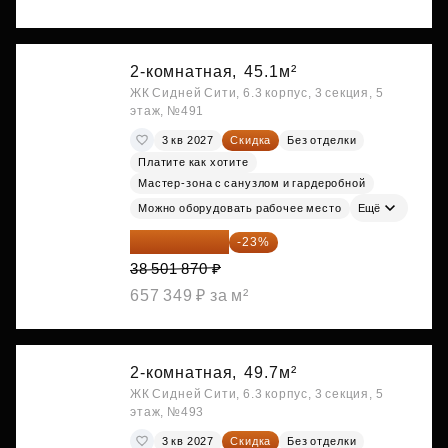
2-комнатная,
45.1м²
ЖК Сидней Сити, 6.3 корпус, 3 секция, 5
этаж, №491
3 кв 2027
Скидка
Без отделки
Платите как хотите
Мастер-зона с санузлом и гардеробной
Можно оборудовать рабочее место
Ещё
29 646 440 ₽
-23%
38 501 870 ₽
657 349 ₽ за м²
2-комнатная,
49.7м²
ЖК Сидней Сити, 6.3 корпус, 3 секция, 5
этаж, №493
3 кв 2027
Скидка
Без отделки