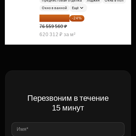
Предчистовая отделка
Лоджия
Окна в пол
Окно в ванной
Ещё
58 185 266 ₽
-24%
76 559 560 ₽
620 312 ₽ за м²
Перезвоним в течение
15 минут