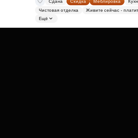
Сдана
Скидка
Меблировка
Кухн
Субсидии
Чистовая отделка
Живите сейчас - плати
Ещё