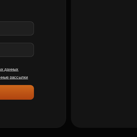
ых данных
нные рассылки