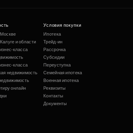
ость
Условия покупки
 Москве
Ипотека
Калуге и области
Трейд-ин
изнес-класса
Рассрочка
движимость
Субсидии
изнес-класса
Переуступка
кая недвижимость
Семейная ипотека
недвижимость
Военная ипотека
ртиру онлайн
Реквизиты
дки
Контакты
Документы