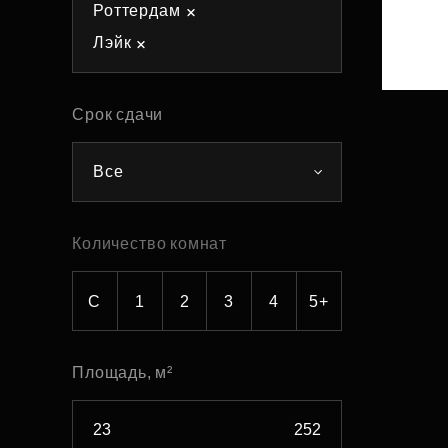
Роттердам
Рефинансирование
Лэйк
Срок сдачи
Все
Количество комнат
С
1
2
3
4
5+
Площадь, м²