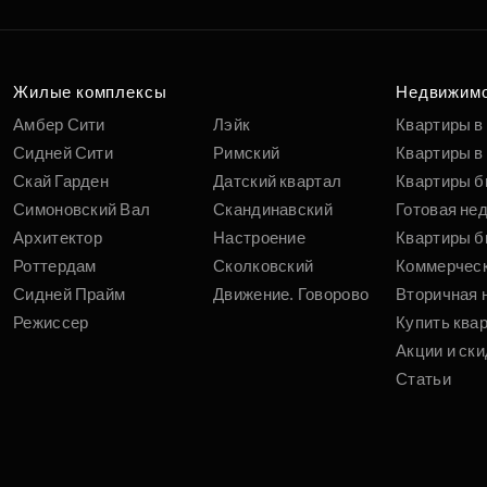
Жилые комплексы
Недвижим
Амбер Сити
Лэйк
Квартиры в
Сидней Сити
Римский
Квартиры в 
Скай Гарден
Датский квартал
Квартиры б
Симоновский Вал
Скандинавский
Готовая не
Архитектор
Настроение
Квартиры б
Роттердам
Сколковский
Коммерчес
Сидней Прайм
Движение. Говорово
Вторичная 
Режиссер
Купить ква
Акции и ски
Статьи