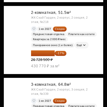
2-комнатная,
51.5м²
ЖК Скай Гарден, 2 корпус, 2 секция, 2
этаж, №218
1 кв 2027
Скидка
Предчистовая отделка
Платите как хотите
Квартира за 2 000 ₽/мес
Панорамное окно (1 и более)
Ещё
22 184 655 ₽
-17%
26 728 500 ₽
430 770 ₽ за м²
3-комнатная,
64.8м²
ЖК Скай Гарден, 2 корпус, 3 секция, 2
этаж, №339
1 кв 2027
Скидка
Предчистовая отделка
Платите как хотите