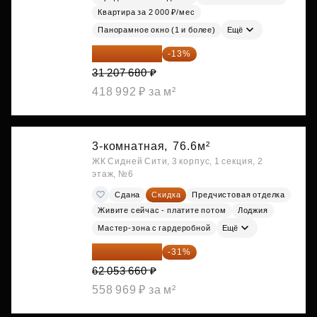
Квартира за 2 000 ₽/мес
Панорамное окно (1 и более)
Ещё
27 150 682 ₽
-13%
31 207 680 ₽
418 992 ₽ за м²
3-комнатная,
76.6м²
ЖК Сидней Сити, 3 корпус, 1 секция, 2
этаж, №6
Сдана
Скидка
Предчистовая отделка
Живите сейчас - платите потом
Лоджия
Мастер-зона с гардеробной
Ещё
42 817 025 ₽
-31%
62 053 660 ₽
558 969 ₽ за м²